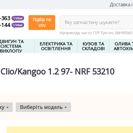
Доставка і
-363
Підбір по
Яку запчастину шукаєте?
-144
VIN
Наприклад: насос ГУР Туксон, 06H9056
ДВИГУН ТА
ЕЛЕКТРИКА ТА
КУЗОВ ТА
ОЛИВА 
СИСТЕМА
ОСВІТЛЕННЯ
СКЛАДОВІ
АВТОХІМ
ВИХЛОПУ
Clio/Kangoo 1.2 97- NRF 53210
ку
Виберіть модель