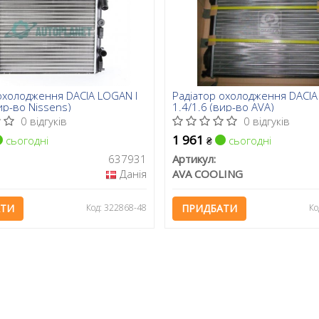
охолодження DACIA LOGAN I
Радіатор охолодження DACIA
ир-во Nissens)
1.4/1.6 (вир-во AVA)
0 відгуків
0 відгуків
1 961
сьогодні
сьогодні
₴
637931
Артикул:
Данія
AVA COOLING
АТИ
Код: 322868-48
ПРИДБАТИ
Ко