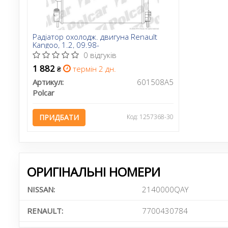
Радіатор охолодж. двигуна Renault
Kangoo, 1.2, 09.98-
0 відгуків
1 882
термін 2 дн.
₴
Артикул:
601508A5
Polcar
ПРИДБАТИ
Код: 1257368-30
ОРИГІНАЛЬНІ НОМЕРИ
NISSAN:
2140000QAY
RENAULT:
7700430784