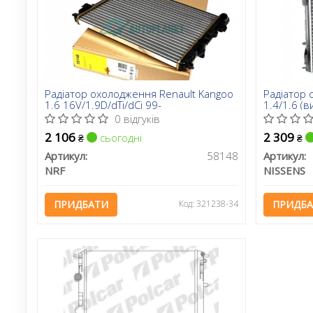
Радіатор охолодження Renault Kangoo
Радіатор 
1.6 16V/1.9D/dTi/dCi 99-
1.4/1.6 (в
0 відгуків
2 106
2 309
сьогодні
₴
₴
Артикул:
58148
Артикул:
NRF
NISSENS
ПРИДБАТИ
Код: 321238-34
ПРИДБ