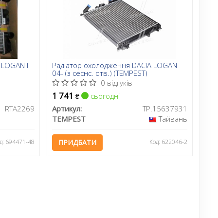
 LOGAN I
Радіатор охолодження DACIA LOGAN
04- (з сеснс. отв.) (TEMPEST)
0 відгуків
1 741
сьогодні
₴
RTA2269
Артикул:
TP.15637931
TEMPEST
Тайвань
д: 694471-48
ПРИДБАТИ
Код: 622046-2