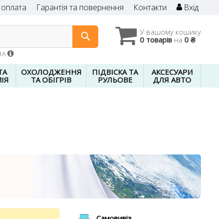
 оплата
Гарантія та повернення
Контакти
Вхід
У вашому кошику
0 товарів
на
0 ₴
01A
ТА
ОХОЛОДЖЕННЯ
ПІДВІСКА ТА
АКСЕСУАРИ
ІЯ
ТА ОБІГРІВ
РУЛЬОВЕ
ДЛЯ АВТО
Самовивіз