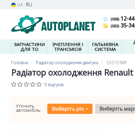
RU
UA
12-44
(068)
35-34
(063)
ЗАПЧАСТИНИ
ЗЧЕПЛЕННЯ І
ГАЛЬМІВНА
ДЛЯ ТО
ТРАНСМІСІЯ
СИСТЕМА
Головна
Радіатор охолодження двигуна
53210 NRF
Радіатор охолодження Renault 
0 відгуків
Уточніть
Виберіть рік
Виберіть мар
автомобіль: