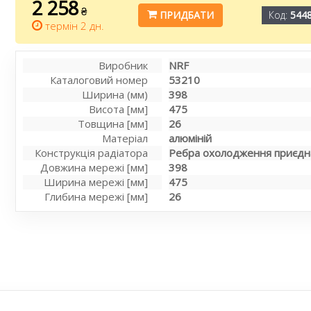
2 258
₴
ПРИДБАТИ
Код:
544
термін 2 дн.
Виробник
NRF
Каталоговий номер
53210
Ширина (мм)
398
Висота [мм]
475
Товщина [мм]
26
Матеріал
алюміній
Конструкція радіатора
Ребра охолодження приєдна
Довжина мережі [мм]
398
Ширина мережі [мм]
475
Глибина мережі [мм]
26