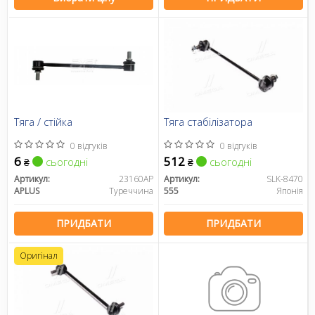
Тяга / стійка
Тяга стабілізатора
0 відгуків
0 відгуків
6
512
сьогодні
сьогодні
₴
₴
Артикул:
23160AP
Артикул:
SLK-8470
APLUS
Туреччина
555
Японія
ПРИДБАТИ
ПРИДБАТИ
Оригінал