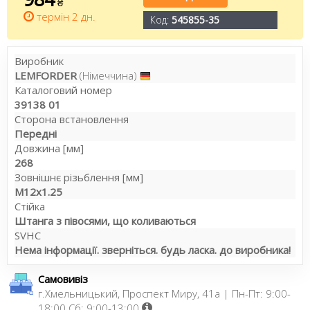
₴
термін 2 дн.
Код:
545855-35
Виробник
LEMFORDER
(Німеччина)
Каталоговий номер
39138 01
Сторона встановлення
Передні
Довжина [мм]
268
Зовнішнє різьблення [мм]
M12x1.25
Стійка
Штанга з півосями, що коливаються
SVHC
Нема інформації. зверніться. будь ласка. до виробника!
Самовивіз
г.Хмельницький, Проспект Миру, 41а | Пн-Пт: 9:00-
18:00 Сб: 9:00-13:00