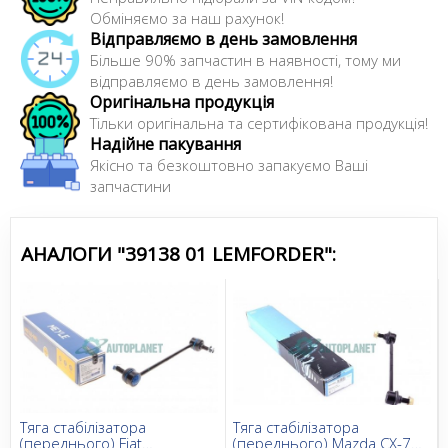
Сайт:
https://aftermarket.zf.com/ru/ru/lemfoerder/home/
Обміняємо за наш рахунок!
Усі запчастини LEMFORDER →
Відправляємо в день замовлення
Більше 90% запчастин в наявності, тому ми
відправляємо в день замовлення!
Оригінальна продукція
Тільки оригінальна та сертифікована продукція!
Надійне пакування
Якісно та безкоштовно запакуємо Ваші
запчастини
АНАЛОГИ "39138 01 LEMFORDER":
Тяга стабілізатора
Тяга стабілізатора
(переднього) Fiat
(переднього) Mazda CX-7