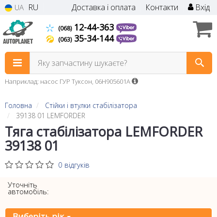
RU
Доставка і оплата
Контакти
Вхід
UA
12-44-363
(068)
35-34-144
(063)
Яку запчастину шукаєте?
Наприклад: насос ГУР Туксон, 06H905601A
Головна
Стійки і втулки стабілізатора
39138 01 LEMFORDER
Тяга стабілізатора LEMFORDER
39138 01
0 відгуків
Уточніть
автомобіль:
Виберіть рік