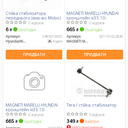
Стійка стабілізатора
MAGNETI MARELLI HYUNDAI
переднього (вир-во Mobis)
кронштейн ix35 10-
0 відгуків
0 відгуків
6
665
сьогодні
сьогодні
₴
₴
Артикул:
548301S000
Артикул:
301191622840
Hyundai/Kia/Mobis
Корея
MAGNETI MARELLI
ПРИДБАТИ
ПРИДБАТИ
MAGNETI MARELLI HYUNDAI
Тяга / стійка, стабілізатор
кронштейн ix35 10-
0 відгуків
0 відгуків
665
349
сьогодні
завтра
₴
₴
Неповернення