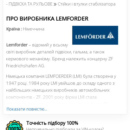
- ПІДВІСКА ТА РУЛЬОВЕ
Стійки і втулки стабілізатора
ПРО ВИРОБНИКА LEMFORDER
Країна :
Німеччина
Lemforder
– відомий у всьому
світі виробник деталей підвіски, гальма, а також
кермового механізму. Бренд належить концерну ZF
Friedrichshafen AG.
Німецька компанія LEMFOERDER (LMI) була створена у
1947 році. 1984 року LMI увійшов до складу одного з
найбільших німецьких виробників автомобільних
компонентів - ZF. 2001 року фірма LMI стала
стовідсотковим дочірнім підприємством фірми ZF
Показати повністю...
Trading.
Точність підбору 100%
Неправильно підібрали за VIN-кодом?