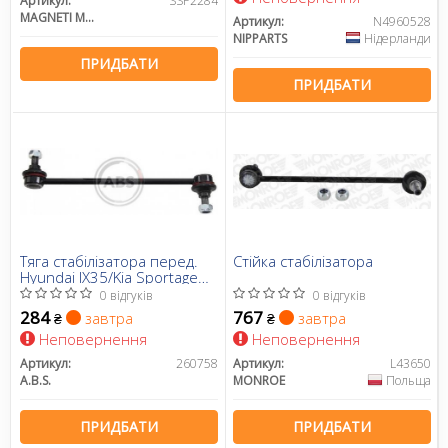
Артикул:
SSP2284
MAGNETI MARELLI
Артикул:
N4960528
NIPPARTS
Нідерланди
ПРИДБАТИ
ПРИДБАТИ
Тяга стабілізатора перед.
Стійка стабілізатора
Hyundai IX35/Kia Sportage
10-
0 відгуків
0 відгуків
284
767
завтра
завтра
₴
₴
Неповернення
Неповернення
Артикул:
260758
Артикул:
L43650
A.B.S.
MONROE
Польща
ПРИДБАТИ
ПРИДБАТИ