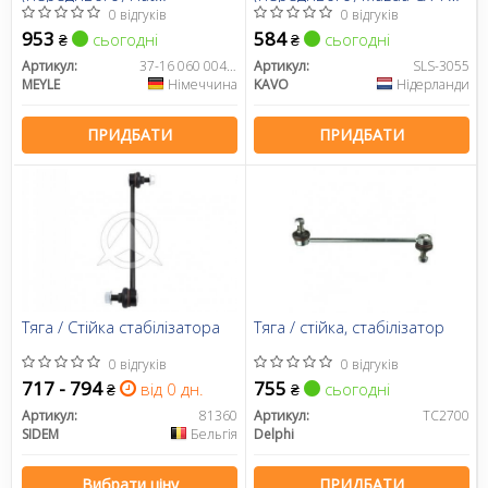
Freemont/Hyundai IX35/Kia
12-/Kia Sportage 10- (L=270
0 відгуків
0 відгуків
Sportage 10-
мм)
953
584
сьогодні
сьогодні
₴
₴
Артикул:
37-16 060 0041/HD
Артикул:
SLS-3055
MEYLE
Німеччина
KAVO
Нідерланди
ПРИДБАТИ
ПРИДБАТИ
Тяга / Стійка стабілізатора
Тяга / стійка, стабілізатор
0 відгуків
0 відгуків
717 - 794
755
від 0 дн.
сьогодні
₴
₴
Артикул:
81360
Артикул:
TC2700
SIDEM
Бельгія
Delphi
Вибрати ціну
ПРИДБАТИ