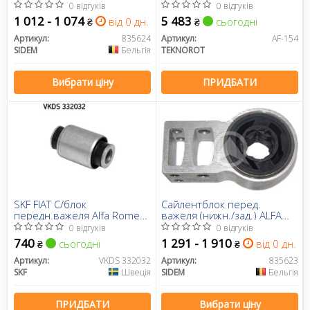
зовн.) ALFA
159 05-
0 відгуків
0 відгуків
159/Brera/Spider 05-
1 012 - 1 074
5 483
від 0 дн.
сьогодні
₴
₴
Артикул:
835624
Артикул:
AF-154
SIDEM
Бельгія
TEKNOROT
Вибрати ціну
ПРИДБАТИ
SKF FIAT С/блок
Сайлентблок перед.
передн.важеля Alfa Romeo
важеля (нижн./зад.) ALFA
159 05-
159/Brera/Spider 05- Пр.
0 відгуків
0 відгуків
740
1 291 - 1 910
сьогодні
від 0 дн.
₴
₴
Артикул:
VKDS 332032
Артикул:
835623
SKF
Швеція
SIDEM
Бельгія
ПРИДБАТИ
Вибрати ціну