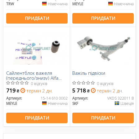
TRW
Німеччина
MEYLE
Німеччина
ПРИДБАТИ
ПРИДБАТИ
Сайлентблок важеля
Важіль підвіски
(переднього/знизу) Alfa
Romeo 159/Brera/Spider
0 відгуків
0 відгуків
05-11
719
5 718
термін 2 дн.
термін 2 дн.
₴
₴
Артикул:
15-14 610 0002
Артикул:
VKDS 322011 B
MEYLE
Німеччина
SKF
Швеція
ПРИДБАТИ
ПРИДБАТИ