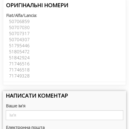
ОРИГІНАЛЬНІ НОМЕРИ
Fiat/Alfa/Lancia:
50706859
50707030
50707317
50704307
51795446
51805472
51842924
71746516
71746518
71749328
НАПИСАТИ КОМЕНТАР
Ваше ім'я
Електронна пошта