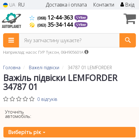
RU
Доставка і оплата
Контакти
Вхід
UA
12-44-363
(068)
35-34-144
(063)
Яку запчастину шукаєте?
Наприклад: насос ГУР Туксон, 06H905601A
Головна
Важелі підвіски
34787 01 LEMFORDER
Важіль підвіски LEMFORDER
34787 01
0 відгуків
Уточніть
автомобіль:
Виберіть рік