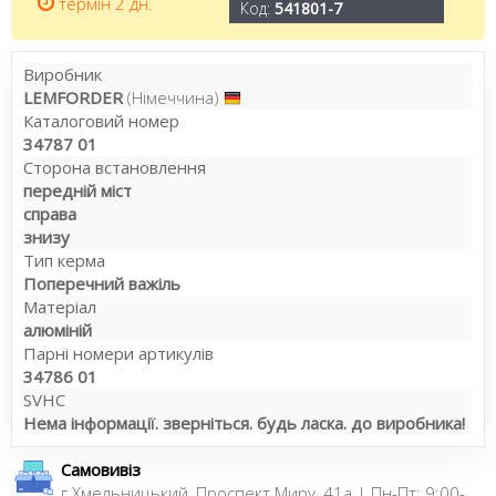
термін 2 дн.
Код:
541801-7
Виробник
LEMFORDER
(Німеччина)
Каталоговий номер
34787 01
Сторона встановлення
передній міст
справа
знизу
Тип керма
Поперечний важіль
Матеріал
алюміній
Парні номери артикулів
34786 01
SVHC
Нема інформації. зверніться. будь ласка. до виробника!
Самовивіз
г.Хмельницький, Проспект Миру, 41а | Пн-Пт: 9:00-