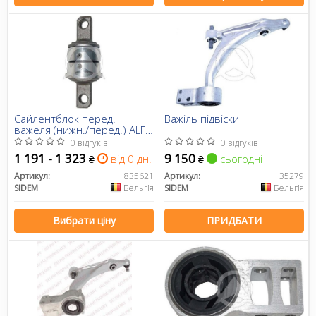
Сайлентблок перед.
Важіль підвіски
важеля (нижн./перед.) ALFA
159/Brera/Spider 05-
0 відгуків
0 відгуків
1 191 - 1 323
9 150
від 0 дн.
сьогодні
₴
₴
Артикул:
835621
Артикул:
35279
SIDEM
Бельгія
SIDEM
Бельгія
Вибрати ціну
ПРИДБАТИ