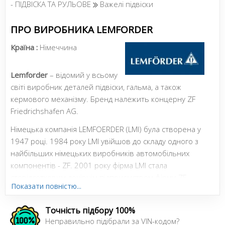
- ПІДВІСКА ТА РУЛЬОВЕ
Важелі підвіски
ПРО ВИРОБНИКА LEMFORDER
Країна :
Німеччина
Lemforder
– відомий у всьому
світі виробник деталей підвіски, гальма, а також
кермового механізму. Бренд належить концерну ZF
Friedrichshafen AG.
Німецька компанія LEMFOERDER (LMI) була створена у
1947 році. 1984 року LMI увійшов до складу одного з
найбільших німецьких виробників автомобільних
компонентів - ZF. 2001 року фірма LMI стала
стовідсотковим дочірнім підприємством фірми ZF
Показати повністю...
Trading.
Точність підбору 100%
Неправильно підібрали за VIN-кодом?
Сайт:
https://aftermarket.zf.com/ru/ru/lemfoerder/home/