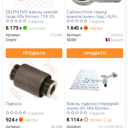
DELPHI FIAT важіль нижній
Сайлентблок перед.
прав.Alfa Romeo 159 05-
важеля (нижн./зад.) ALFA
159/Brera/Spider 05- Л.
0 відгуків
0 відгуків
8 179
1 845
сьогодні
завтра
₴
₴
Артикул:
TC2440
Артикул:
835622
Delphi
SIDEM
Бельгія
ПРИДБАТИ
ПРИДБАТИ
Підвіска
Важіль підвіски (передній/
знизу) (R) Alfa Romeo
159/Brera/Spider 05-12
0 відгуків
0 відгуків
924
8 114
завтра
термін 2 дн.
₴
₴
Артикул:
JBU648
Артикул:
15-16 050 0010