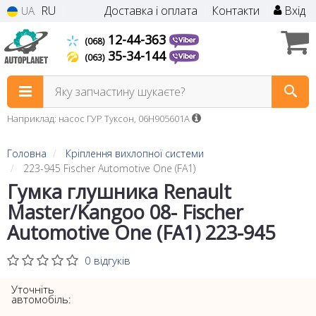
RU
Доставка і оплата
Контакти
Вхід
UA
12-44-363
(068)
35-34-144
(063)
Яку запчастину шукаєте?
Наприклад: насос ГУР Туксон, 06H905601A
Головна
Кріплення вихлопної системи
223-945 Fischer Automotive One (FA1)
Гумка глушника Renault
Master/Kangoo 08- Fischer
Automotive One (FA1) 223-945
0 відгуків
Уточніть
автомобіль: