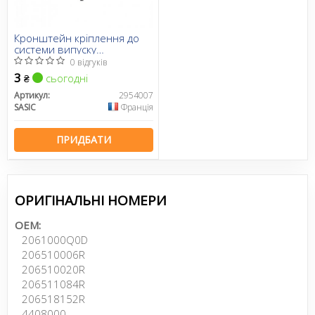
Кронштейн кріплення до
системи випуску
відпрацьованих газів
0 відгуків
3
сьогодні
₴
Артикул:
2954007
SASIC
Франція
ПРИДБАТИ
ОРИГІНАЛЬНІ НОМЕРИ
OEM:
2061000Q0D
206510006R
206510020R
206511084R
206518152R
4408000