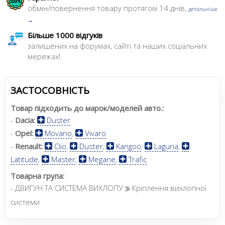
обмін/повернення товару протягом 14 днів,
детальніше
→
Більше 1000 відгуків
залишених на форумах, сайті та наших соціальних
мережах!
ЗАСТОСОВНІСТЬ
Товар підходить до марок/моделей авто.:
-
Dacia:
Duster
-
Opel:
Movano
,
Vivaro
-
Renault:
Clio
,
Duster
,
Kangoo
,
Laguna
,
Latitude
,
Master
,
Megane
,
Trafic
Товарна група:
- ДВИГУН ТА СИСТЕМА ВИХЛОПУ
Кріплення вихлопної
системи