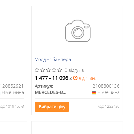
Молдінг бампера
0 відгуків
1 477 - 11 096
від 1 дн.
₴
128852921
Артикул:
2108800136
Німеччина
MERCEDES-BENZ
Німеччина
Код: 1019465-8
Вибрати ціну
Код: 1232430