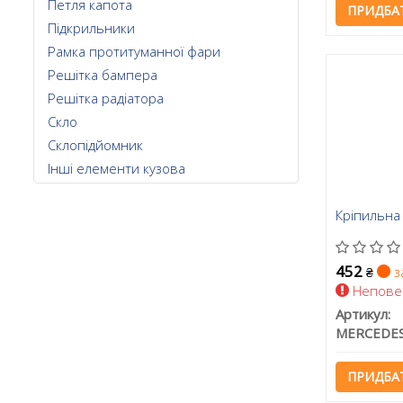
Петля капота
ПРИДБА
Підкрильники
Рамка протитуманної фари
Решітка бампера
Решітка радіатора
Скло
Склопідйомник
Інші елементи кузова
Кріпильна
452
з
₴
Непове
Артикул:
ПРИДБА