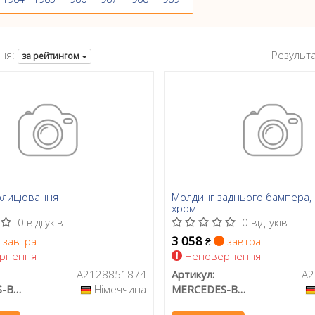
ня:
Результ
за рейтингом
блицювання
Молдинг заднього бампера,
хром
0 відгуків
0 відгуків
3 058
завтра
завтра
₴
рнення
Неповернення
A2128851874
Артикул:
A2
MERCEDES-BENZ
Німеччина
MERCEDES-BENZ