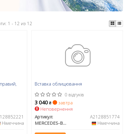
ати:
1 - 12 из 12
 правий,
Вставка облицювання
0 відгуків
3 040
завтра
₴
Неповернення
128852221
Артикул:
A2128851774
Німеччина
MERCEDES-BENZ
Німеччина