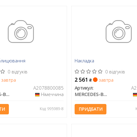
блицювання
Накладка
0 відгуків
0 відгуків
2 561
завтра
завтра
₴
A2078800085
Артикул:
A2
MERCEDES-BENZ
Німеччина
MERCEDES-BENZ
ТИ
Код: 995989-8
ПРИДБАТИ