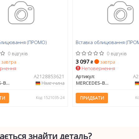
блицювання (ПРОМО)
Вставка облицювання (ПРО
0 відгуків
0 відгуків
3 097
завтра
завтра
₴
рнення
Неповернення
A2128853621
Артикул:
A2
MERCEDES-BENZ
Німеччина
MERCEDES-BENZ
ТИ
Код: 1521035-24
ПРИДБАТИ
К
ається знайти деталь?