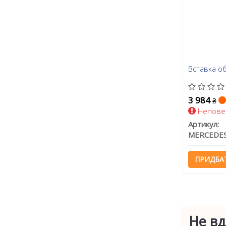
Вставка о
3 984
₴
Непове
Артикул:
ПРИДБА
Не вд