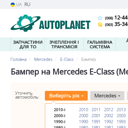
RU
UA
12-44
(068)
35-34
(063)
ЗАПЧАСТИНИ
ЗЧЕПЛЕННЯ І
ГАЛЬМІВНА
ДЛЯ ТО
ТРАНСМІСІЯ
СИСТЕМА
Головна
Mercedes
E-Class
Бампер
Бампер на Mercedes E-Class (М
Уточніть
Виберіть рік
Mercedes
автомобіль:
2010-і
2010
2011
2012
2013
2000-і
2000
2001
2002
2003
1990-і
1990
1991
1992
1993
1980-і
1980
1981
1982
1983