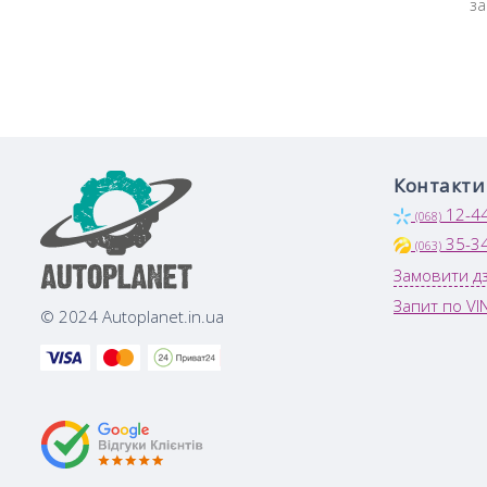
з
Контакти
12-4
(068)
35-3
(063)
Замовити дз
Запит по VI
© 2024 Autoplanet.in.ua