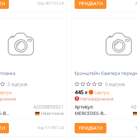
ТИ
Код: 407753-24
ПРИДБАТИ
 планка
Кронштейн бампера передн
0 відгуків
0 відгуків
445
автра
завтра
₴
рнення
Неповернення
A2058850921
Артикул:
A2
MERCEDES-BENZ
Німеччина
MERCEDES-BENZ
ТИ
Код: 511897-24
ПРИДБАТИ