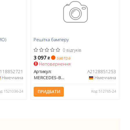
МО)
Решітка бамперу
0 відгуків
3 097
завтра
₴
Неповернення
118852721
Артикул:
A2128851253
Німеччина
MERCEDES-BENZ
Німеччина
од: 1521036-24
ПРИДБАТИ
Код: 512765-24