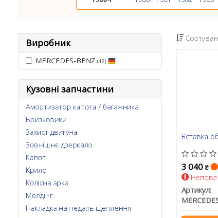
Сортуван
Виробник
MERCEDES-BENZ
(12)
Кузовні запчастини
Амортизатор капота / багажника
Бризковики
Захист двигуна
Вставка о
Зовнішнє дзеркало
Капот
3 040
₴
Крило
Непове
Колісна арка
Артикул:
Молдінг
Накладка на педаль щеплення