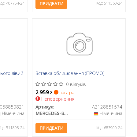
Код: 407754-24
ПРИДБАТИ
Код: 511560-24
ього лівий
Вставка облицювання (ПРОМО)
0 відгуків
2 959
завтра
₴
Неповернення
058850821
Артикул:
A2128851574
Німеччина
MERCEDES-BENZ
Німеччина
Код: 511898-24
ПРИДБАТИ
Код: 683900-24