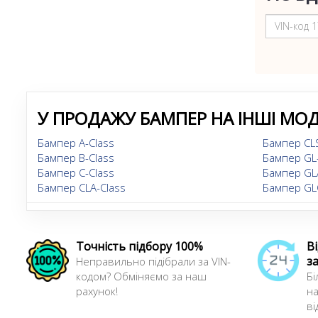
У ПРОДАЖУ БАМПЕР НА ІНШІ МОД
Бампер A-Class
Бампер CLS
Бампер B-Class
Бампер GL-
Бампер C-Class
Бампер GL
Бампер CLA-Class
Бампер GL
Точність підбору 100%
В
з
Неправильно підібрали за VIN-
кодом? Обміняємо за наш
Бі
рахунок!
на
ві