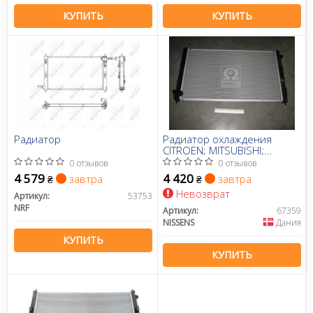
КУПИТЬ
КУПИТЬ
Радиатор
Радиатор охлаждения
CITROEN; MITSUBISHI;
PEUGEOT (пр-во Nissens)
0 отзывов
0 отзывов
4 579
4 420
завтра
завтра
₴
₴
Невозврат
Артикул:
53753
NRF
Артикул:
67359
NISSENS
Дания
КУПИТЬ
КУПИТЬ