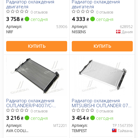
Радиатор охлаждения
Радиатор охлаждения
двигателя
двигателя
0 отзывов
0 отзывов
3 758
4 333
сегодня
сегодня
₴
₴
Артикул:
53906
Артикул:
628952
NRF
NISSENS
Дания
КУПИТЬ
КУПИТЬ
Радиатор охлаждения
Радиатор охлаждения
OUTLANDER/P4007/C-
MITSUBISHI OUTLANDER 07-
CROSSER (Ava)
(TEMPEST)
0 отзывов
0 отзывов
3 216
3 454
сегодня
сегодня
₴
₴
Артикул:
MT2201
Артикул:
TP.1567359
AVA COOLING
TEMPEST
Тайвань