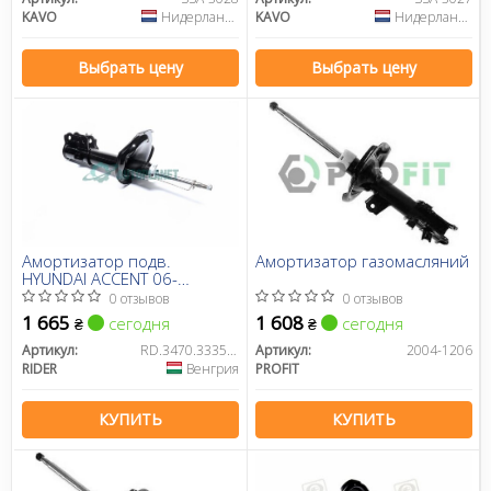
KAVO
Нидерланды
KAVO
Нидерланды
Выбрать цену
Выбрать цену
Амортизатор подв.
Амортизатор газомасляний
HYUNDAI ACCENT 06-
передн.прав.газ (RIDER)
0 отзывов
0 отзывов
1 665
1 608
сегодня
сегодня
₴
₴
Артикул:
RD.3470.333516
Артикул:
2004-1206
RIDER
Венгрия
PROFIT
КУПИТЬ
КУПИТЬ