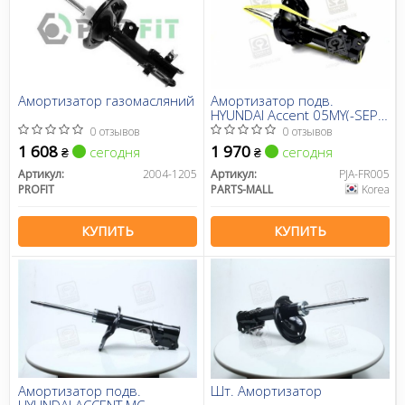
Амортизатор газомасляний
Амортизатор подв.
HYUNDAI Accent 05MY(-SEP
2006) передн. прав. газов.
0 отзывов
0 отзывов
(пр-во PARTS-MALL)
1 608
1 970
сегодня
сегодня
₴
₴
Артикул:
2004-1205
Артикул:
PJA-FR005
PROFIT
PARTS-MALL
Korea
КУПИТЬ
КУПИТЬ
Амортизатор подв.
Шт. Амортизатор
HYUNDAI ACCENT MC