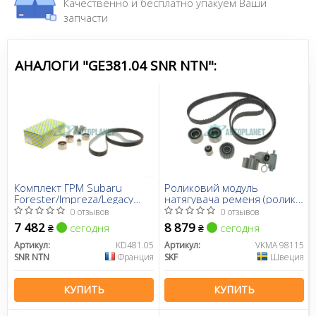
Качественно и бесплатно упакуем Ваши
запчасти
АНАЛОГИ "GE381.04 SNR NTN":
Комплект ГРМ Subaru
Роликовий модуль
Forester/Impreza/Legacy
натягувача ременя (ролик,
2.0/2.5 AWD 05-14
ремінь)
0 отзывов
0 отзывов
7 482
8 879
сегодня
сегодня
₴
₴
Артикул:
KD481.05
Артикул:
VKMA 98115
SNR NTN
Франция
SKF
Швеция
КУПИТЬ
КУПИТЬ