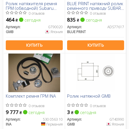
Ролик натяжителя ремня
BLUE PRINT натяжний ролик
ГРМ (обводной) Subaru
ремінного приводу SUBARU
Impresa, Legasy 1.6, 2.2 (90-
Forester 02-, Legasy 2,0 05-
0 отзывов
0 отзывов
94) (GT90020) GMB
Impreza 00-.
464
835
сегодня
сегодня
₴
₴
Артикул:
GT90020
Артикул:
ADS77617
GMB
Япония
BLUE PRINT
КУПИТЬ
КУПИТЬ
Комплект ремня ГРМ INA
Ролик натяжной GMB
0 отзывов
0 отзывов
9 777
3
сегодня
сегодня
₴
₴
Артикул:
530 0563 10
Артикул:
GT40990
INA
Германия
GMB
Япония