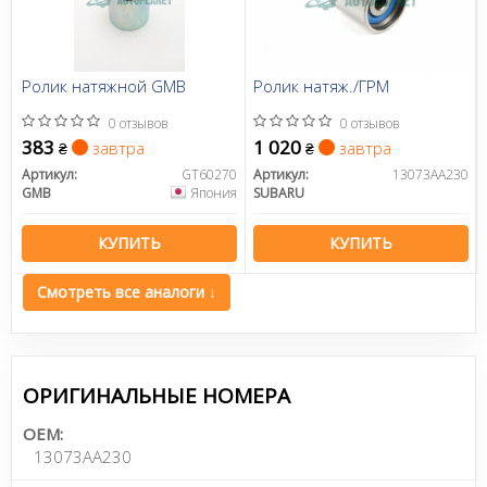
Ролик натяжной GMB
Ролик натяж./ГРМ
0 отзывов
0 отзывов
383
1 020
завтра
завтра
₴
₴
Артикул:
GT60270
Артикул:
13073AA230
GMB
Япония
SUBARU
КУПИТЬ
КУПИТЬ
Смотреть все аналоги ↓
ОРИГИНАЛЬНЫЕ НОМЕРА
OEM:
13073AA230