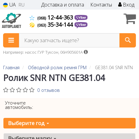
UA
Доставка и оплата
Контакты
Вход
RU
12-44-363
(068)
35-34-144
(063)
Какую запчасть ищете?
Например: насос ГУР Туксон, 06H905601A
Главная
Обводной ролик ремня ГРМ
GE381.04 SNR NTN
Ролик SNR NTN GE381.04
0 отзывов
Уточните
автомобиль:
Выберите год
Выберите марку