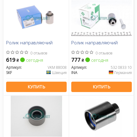
Ролик направляючий
Ролик направляючий
0 отзывов
0 отзывов
619
777
сегодня
сегодня
₴
₴
Артикул:
VKM 88008
Артикул:
532 0833 10
SKF
Швеция
INA
Германия
КУПИТЬ
КУПИТЬ