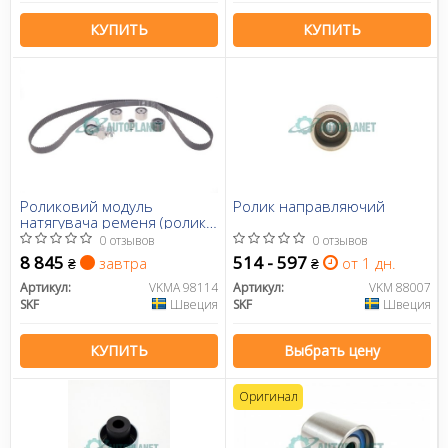
КУПИТЬ
КУПИТЬ
Роликовий модуль
Ролик направляючий
натягувача ременя (ролик,
ремінь)
0 отзывов
0 отзывов
8 845
514 - 597
завтра
от 1 дн.
₴
₴
Артикул:
VKMA 98114
Артикул:
VKM 88007
SKF
Швеция
SKF
Швеция
КУПИТЬ
Выбрать цену
Оригинал