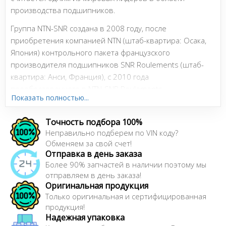
производства подшипников.
Группа NTN-SNR создана в 2008 году, после
приобретения компанией NTN (штаб-квартира: Осака,
Япония) контрольного пакета французского
производителя подшипников SNR Roulements (штаб-
квартира: Анси, Франция), с 2010 года
преобразованного в NTN-SNR Roulements.
Показать полностью...
Бренды компании NTN и SNR являются эталонными как
на первичном, так и на вторичном рынке компонентов.
Точность подбора 100%
Неправильно подберем по VIN коду?
Обменяем за свой счет!
Сайт:
https://www.ntn-snr.com
Отправка в день заказа
Более 90% запчастей в наличии поэтому мы
отправляем в день заказа!
Оригинальная продукция
Только оригинальная и сертифицированная
продукция!
Надежная упаковка