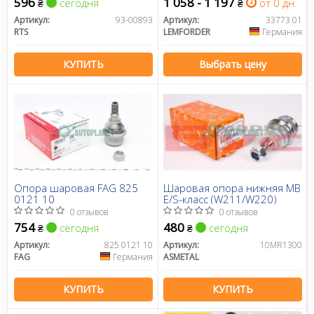
596
1 058 - 1 197
сегодня
от 0 дн.
₴
₴
Артикул:
93-00893
Артикул:
33773 01
RTS
LEMFORDER
Германия
КУПИТЬ
Выбрать цену
Опора шаровая FAG 825
Шаровая опора нижняя MB
0121 10
E/S-класс (W211/W220)
0 отзывов
0 отзывов
754
480
сегодня
сегодня
₴
₴
Артикул:
825 0121 10
Артикул:
10MR1300
FAG
Германия
ASMETAL
КУПИТЬ
КУПИТЬ