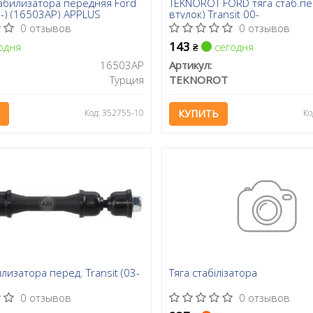
абилизатора передняя Ford
TEKNOROT FORD тяга стаб.пе
91-) (16503AP) APPLUS
втулок) Transit 00-
0 отзывов
0 отзывов
143
одня
сегодня
₴
16503AP
Артикул:
Турция
TEKNOROT
Код: 352755-10
КУПИТЬ
Ко
илизатора перед. Transit (03-
Тяга стабілізатора
0 отзывов
0 отзывов