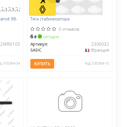
ansit 98-
Тяга стабилизатора
0 отзывов
6
сегодня
₴
26FR0105
Артикул:
2306032
SASIC
Франция
д: 370394-34
КУПИТЬ
Код: 530584-10