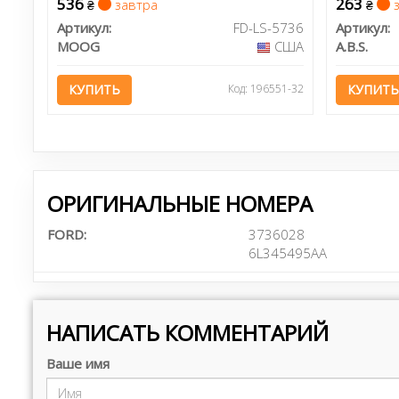
536
263
завтра
з
₴
₴
Артикул:
FD-LS-5736
Артикул:
MOOG
США
A.B.S.
КУПИТЬ
Код: 196551-32
КУПИТЬ
ОРИГИНАЛЬНЫЕ НОМЕРА
FORD:
3736028
6L345495AA
НАПИСАТЬ КОММЕНТАРИЙ
Ваше имя