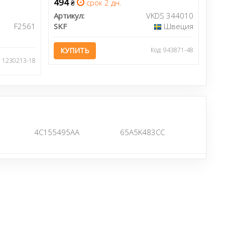
494
срок 2 дн.
₴
Артикул:
VKDS 344010
F2561
SKF
Швеция
КУПИТЬ
Код: 943871-48
: 1230213-18
4C155495AA
65A5K483CC