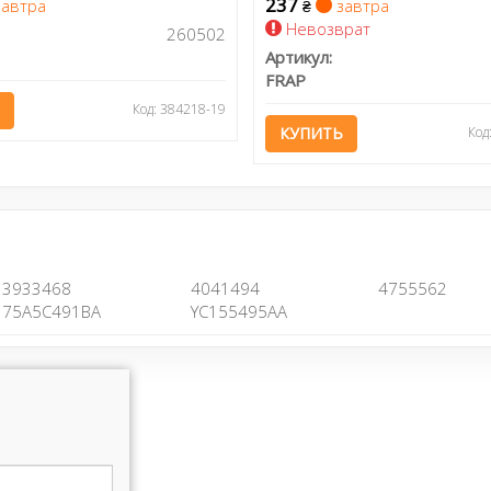
237
автра
завтра
₴
Невозврат
260502
Артикул:
FRAP
Код: 384218-19
КУПИТЬ
Код
3933468
4041494
4755562
75A5C491BA
YC155495AA