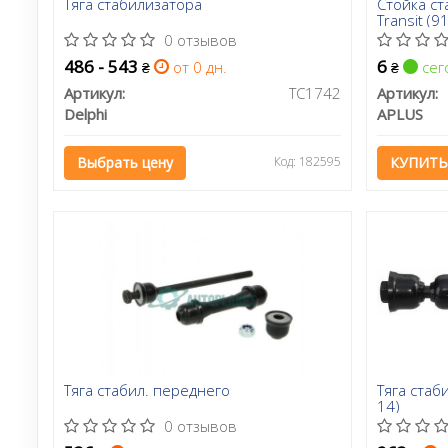
Тяга стабилизатора
Стойка ст
Transit (
0 отзывов
486 - 543
6
от 0 дн.
сег
₴
₴
Артикул:
TC1742
Артикул:
Delphi
APLUS
Выбрать цену
Код: 182595
КУПИТЬ
Тяга стабил. переднего
Тяга стаб
14)
0 отзывов