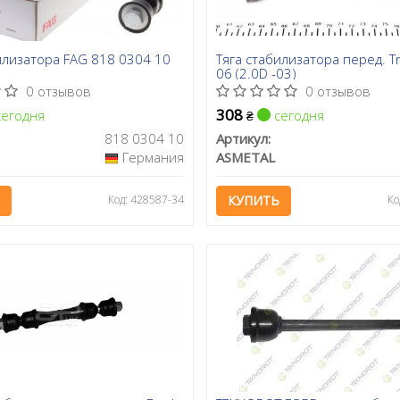
илизатора FAG 818 0304 10
Тяга стабилизатора перед. Tr
06 (2.0D -03)
0 отзывов
0 отзывов
308
егодня
сегодня
₴
818 0304 10
Артикул:
Германия
ASMETAL
Код: 428587-34
КУПИТЬ
Ко