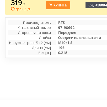
319
₴
КУПИТЬ
Код:
438084
срок 2 дн.
Производитель
RTS
Каталожный номер
97-90692
Сторона установки
Передние
Стойка
Соединительная штанга
Наружная резьба 2 [мм]
M10x1.5
Длина [мм]
196
Вес [кг]
0.218