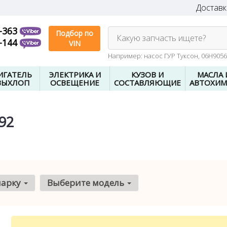
Доставк
-363
Подбор по
Какую запчасть ищете?
-144
VIN
Например: насос ГУР Туксон, 06H905
ИГАТЕЛЬ
ЭЛЕКТРИКА И
КУЗОВ И
МАСЛА 
ВЫХЛОП
ОСВЕЩЕНИЕ
СОСТАВЛЯЮЩИЕ
АВТОХИМ
92
марку
Выберите модель