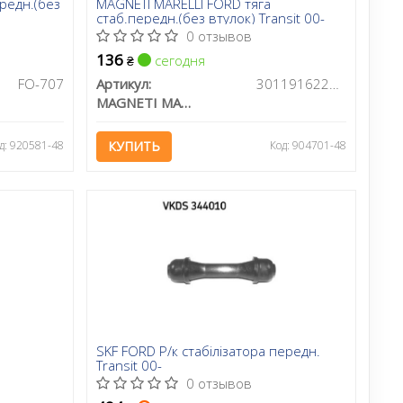
редн.(без
MAGNETI MARELLI FORD тяга
стаб.передн.(без втулок) Transit 00-
0 отзывов
136
сегодня
₴
FO-707
Артикул:
301191622080
MAGNETI MARELLI
д: 920581-48
КУПИТЬ
Код: 904701-48
SKF FORD Р/к стабілізатора передн.
Transit 00-
0 отзывов