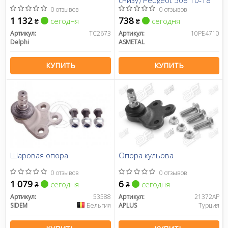
0 отзывов
0 отзывов
1 132
738
сегодня
сегодня
₴
₴
Артикул:
TC2673
Артикул:
10PE4710
Delphi
ASMETAL
КУПИТЬ
КУПИТЬ
Шаровая опора
Опора кульова
0 отзывов
0 отзывов
1 079
6
сегодня
сегодня
₴
₴
Артикул:
53588
Артикул:
21372AP
SIDEM
Бельгия
APLUS
Турция