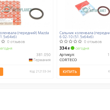
коленвала (передний) Mazda
Сальник коленвала (передн
51.5x64x6)
6 02-10 (51.5x64x6)
0 отзывов
0 отзывов
334
егодня
сегодня
₴
381.050
Артикул:
1
Германия
CORTECO
Код: 212133-34
КУПИТЬ
К