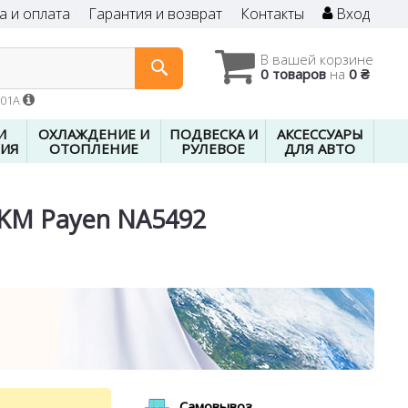
а и оплата
Гарантия и возврат
Контакты
Вход
В вашей корзине
0 товаров
на
0 ₴
601A
И
ОХЛАЖДЕНИЕ И
ПОДВЕСКА И
АКСЕССУАРЫ
ИЯ
ОТОПЛЕНИЕ
РУЛЕВОЕ
ДЛЯ АВТО
FKM Payen NA5492
Самовывоз