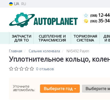
UA
RU
12-44
(068)
35-34
(063)
ЗАПЧАСТИ
СЦЕПЛЕНИЕ И
ТОРМОЗНАЯ
ДВ
ДЛЯ ТО
ТРАНСМИССИЯ
СИСТЕМА
И 
Главная
Сальник коленвала
NA5492 Payen
Уплотнительное кольцо, колен
0 отзывов
Уточните
Выберите год
Выберите 
автомобиль: