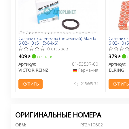
Сальник коленвала (передний) Mazda
Сальник 
6 02-10 (51.5x64x6)
6 02-10 (
0 отзывов
409
379
сегодня
с
₴
₴
Артикул:
81-53537-00
Артикул:
VICTOR REINZ
Германия
ELRING
КУПИТЬ
Код: 215665-34
КУПИТЬ
ОРИГИНАЛЬНЫЕ НОМЕРА
OEM:
RF2A10602