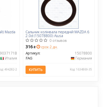
ий) Mazda
Сальник колінвала передній MAZDA 6
2.0d (15078800) Ajusa
0 отзывов
316
срок 2 дн.
₴
9037171B
Артикул:
15078800
Италия
FAG
Германия
од: 494282-2
КУПИТЬ
Код: 1634869-35