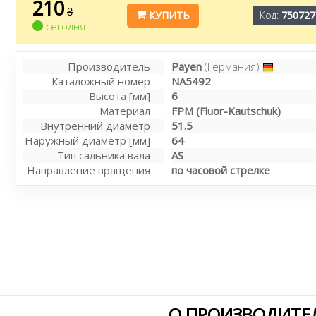
210
₴
КУПИТЬ
Код:
750727
сегодня
Производитель
Payen
(Германия)
Каталожный номер
NA5492
Высота [мм]
6
Материал
FPM (Fluor-Kautschuk)
Внутренний диаметр
51.5
Наружный диаметр [мм]
64
Тип сальника вала
AS
Направление вращения
по часовой стрелке
О ПРОИЗВОДИТЕЛ