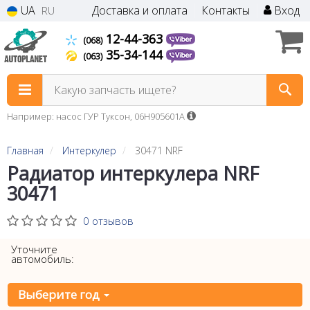
UA
Доставка и оплата
Контакты
Вход
RU
12-44-363
(068)
35-34-144
(063)
Какую запчасть ищете?
Например: насос ГУР Туксон, 06H905601A
Главная
Интеркулер
30471 NRF
Радиатор интеркулера NRF
30471
0 отзывов
Уточните
автомобиль:
Выберите год