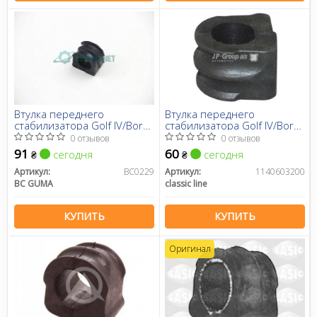
Втулка переднего
Втулка переднего
стабилизатора Golf IV/Bora
стабилизатора Golf IV/Bora
97-05/Octavia 97- (21 мм)
97-05/Octavia 97- (23 мм)
0 отзывов
0 отзывов
91
60
сегодня
сегодня
₴
₴
Артикул:
BC0229
Артикул:
1140603200
BC GUMA
classic line
КУПИТЬ
КУПИТЬ
Оригинал