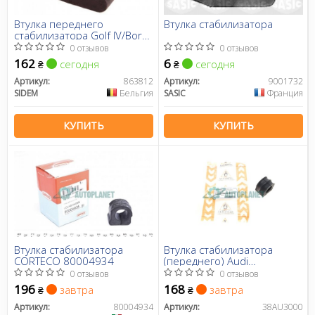
Втулка переднего
Втулка стабилизатора
стабилизатора Golf IV/Bora
97-05/Octavia 97- (21 мм)
0 отзывов
0 отзывов
162
6
сегодня
сегодня
₴
₴
Артикул:
863812
Артикул:
9001732
SIDEM
Бельгия
SASIC
Франция
КУПИТЬ
КУПИТЬ
Втулка стабилизатора
Втулка стабилизатора
CORTECO 80004934
(переднего) Audi
A3/TT/Skoda
0 отзывов
0 отзывов
Octavia/Bora/VW Golf
196
168
завтра
завтра
₴
₴
(d=20.8mm)
Артикул:
80004934
Артикул:
38AU3000