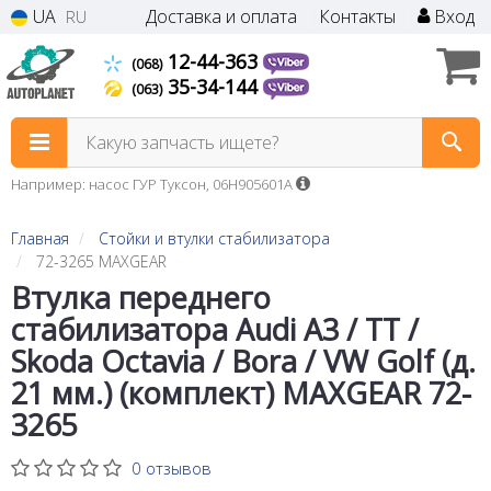
UA
Доставка и оплата
Контакты
Вход
RU
12-44-363
(068)
35-34-144
(063)
Какую запчасть ищете?
Например: насос ГУР Туксон, 06H905601A
Главная
Стойки и втулки стабилизатора
72-3265 MAXGEAR
Втулка переднего
стабилизатора Audi A3 / TT /
Skoda Octavia / Bora / VW Golf (д.
21 мм.) (комплект) MAXGEAR 72-
3265
0 отзывов