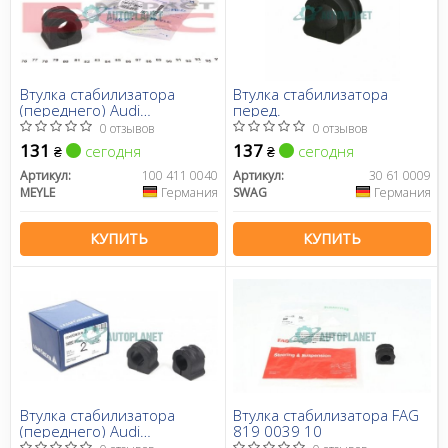
Втулка стабилизатора
Втулка стабилизатора
(переднего) Audi
перед.
A3/TT/Skoda
0 отзывов
0 отзывов
Octavia/Bora/VW Golf
131
137
сегодня
сегодня
₴
₴
(d=21mm)
Артикул:
100 411 0040
Артикул:
30 61 0009
MEYLE
Германия
SWAG
Германия
КУПИТЬ
КУПИТЬ
Втулка стабилизатора
Втулка стабилизатора FAG
(переднего) Audi
819 0039 10
A3/TT/Skoda