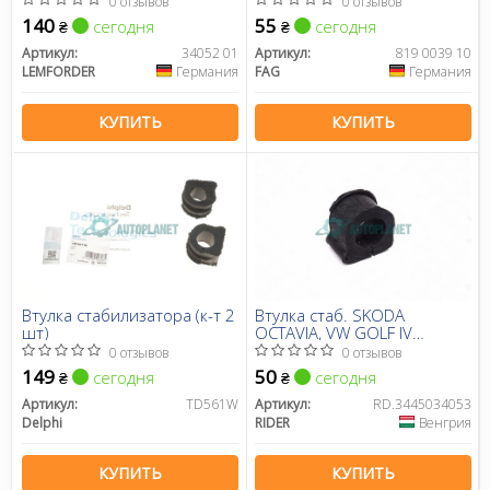
0 отзывов
0 отзывов
Octavia/Bora/VW Golf
140
55
сегодня
сегодня
₴
₴
(d=23mm)
Артикул:
34052 01
Артикул:
819 0039 10
LEMFORDER
Германия
FAG
Германия
КУПИТЬ
КУПИТЬ
Втулка стабилизатора (к-т 2
Втулка стаб. SKODA
шт)
OCTAVIA, VW GOLF IV
передн. ось (RIDER)
0 отзывов
0 отзывов
149
50
сегодня
сегодня
₴
₴
Артикул:
TD561W
Артикул:
RD.3445034053
Delphi
RIDER
Венгрия
КУПИТЬ
КУПИТЬ