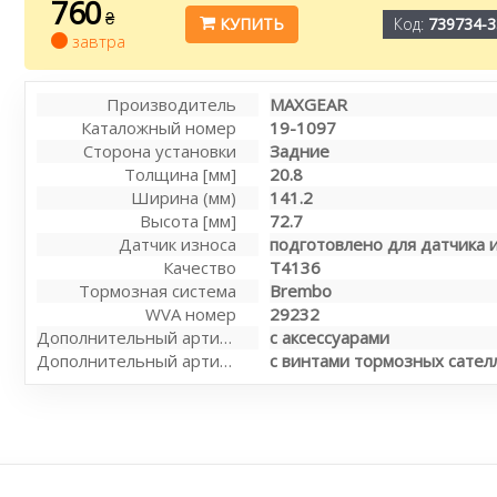
760
₴
КУПИТЬ
Код:
739734-3
завтра
Производитель
MAXGEAR
Каталожный номер
19-1097
Сторона установки
Задние
Толщина [мм]
20.8
Ширина (мм)
141.2
Высота [мм]
72.7
Датчик износа
подготовлено для датчика 
Качество
T4136
Тормозная система
Brembo
WVA номер
29232
Дополнительный артикул / Дополнительная информация
с аксессуарами
Дополнительный артикул / дополнительная информация 2
с винтами тормозных сател