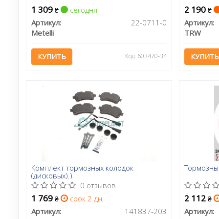
1 309
2 190
сегодня
₴
₴
Артикул:
22-0711-0
Артикул:
Metelli
TRW
КУПИТЬ
Код: 603470-34
КУПИТЬ
Комплект тормозных колодок
Тормозны
(дисковых).)
0 отзывов
1 769
2 112
срок 2 дн.
₴
₴
Артикул:
141837-203
Артикул: