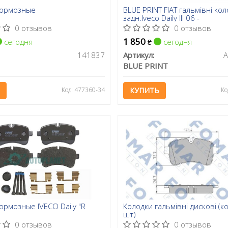
тормозные
BLUE PRINT FIAT гальмівні ко
задн.Iveco Daily III 06 -
0 отзывов
0 отзывов
1 850
сегодня
сегодня
₴
141837
Артикул:
BLUE PRINT
Код: 477360-34
КУПИТЬ
Ко
ормозные IVECO Daily "R
Колодки гальмівні дискові (к
шт)
0 отзывов
0 отзывов