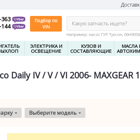
Доставк
-363
Подбор по
Какую запчасть ищете?
-144
VIN
Например: насос ГУР Туксон, 06H905
ИГАТЕЛЬ
ЭЛЕКТРИКА И
КУЗОВ И
МАСЛА 
ВЫХЛОП
ОСВЕЩЕНИЕ
СОСТАВЛЯЮЩИЕ
АВТОХИМ
 Daily IV / V / VI 2006- MAXGEAR 
марку
Выберите модель