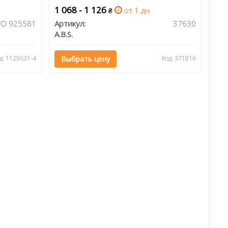
1 068 - 1 126
от 1 дн.
₴
FO 925581
Артикул:
37630
A.B.S.
д: 1129631-4
Выбрать цену
Код: 371816