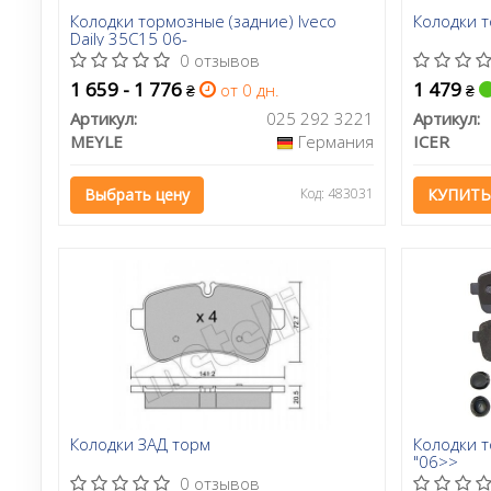
Колодки тормозные (задние) Iveco
Колодки 
Daily 35C15 06-
0 отзывов
1 659 - 1 776
1 479
от 0 дн.
₴
₴
Артикул:
025 292 3221
Артикул:
MEYLE
Германия
ICER
Выбрать цену
Код: 483031
КУПИТЬ
Колодки ЗАД торм
Колодки т
"06>>
0 отзывов