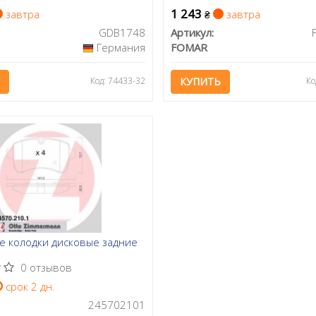
1 243
завтра
завтра
₴
GDB1748
Артикул:
Германия
FOMAR
Код: 74433-32
КУПИТЬ
Ко
е колодки дисковые задние
0 отзывов
срок 2 дн.
245702101