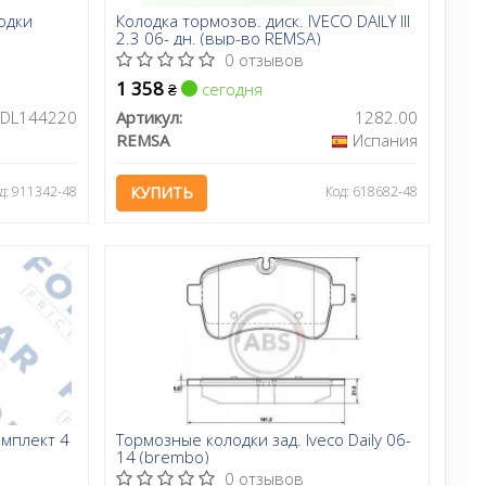
лодки
Колодка тормозов. диск. IVECO DAILY III
2.3 06- дн. (выр-во REMSA)
0 отзывов
1 358
сегодня
₴
ADL144220
Артикул:
1282.00
REMSA
Испания
д: 911342-48
КУПИТЬ
Код: 618682-48
омплект 4
Тормозные колодки зад. Iveco Daily 06-
14 (brembo)
0 отзывов