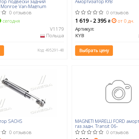
тор подвески задний
Амортизатор KYB
 Monroe Van-Magnum
0 отзывов
0 отзывов
1 619 - 2 395
сегодня
от 0 дн.
₴
V1179
Артикул:
Польша
KYB
Код: 495291-48
Выбрать цену
тор SACHS
MAGNETI MARELLI FORD амор
газ.задн. Transit 06-
0 отзывов
0 отзывов