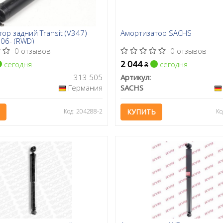
ор задний Transit (V347)
Амортизатор SACHS
06- (RWD)
0 отзывов
0 отзывов
2 044
сегодня
сегодня
₴
313 505
Артикул:
Германия
SACHS
Код: 204288-2
КУПИТЬ
Ко