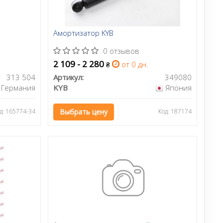
Амортизатор KYB
0 отзывов
2 109 - 2 280
от 0 дн.
₴
313 504
Артикул:
349080
Германия
KYB
Япония
д: 165774-34
Выбрать цену
Код: 187174