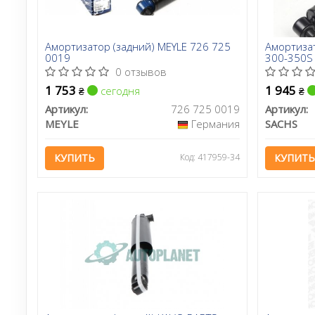
Амортизатор (задний) MEYLE 726 725
Амортизат
0019
300-350S 
0 отзывов
1 753
1 945
сегодня
₴
₴
Артикул:
726 725 0019
Артикул:
MEYLE
Германия
SACHS
КУПИТЬ
Код: 417959-34
КУПИТЬ