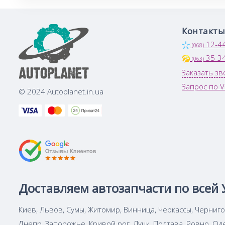
Контакты
12-4
(068)
35-3
(063)
Заказать зв
Запрос по V
© 2024 Autoplanet.in.ua
Доставляем автозапчасти по всей 
Киев, Львов, Сумы, Житомир, Винница, Черкассы, Черниг
Днепр, Запорожье, Кривой рог, Луцк, Полтава, Ровно, Од