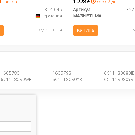
1 228
завтра
срок 2 дн.
₴
314 045
Артикул:
Германия
MAGNETI MARELLI
Код: 166103-4
КУПИТЬ
Ко
1605780
1605793
6C11180080JE
6C1118080WB
6C1118080XB
6C1118080YB