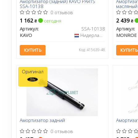
Амортизатор (задний) KAVO PARTS
Амортиза
SSA-10138
масляный
0 отзывов
1 162
2 439
сегодня
₴
₴
Артикул:
SSA-10138
Артикул:
KAVO
Нидерланды
MONROE
КУПИТЬ
Код: 415639-48
КУПИТЬ
Оригинал
Амортизатор задний
Амортиза
0 отзывов