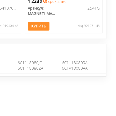
1 228
срок 2 дн.
₴
352541070000
Артикул:
2541G
MAGNETI MARELLI
д: 919404-48
КУПИТЬ
Код: 921271-48
6C1118080JC
6C1118080RA
6C1118080ZA
6C1V18080AA