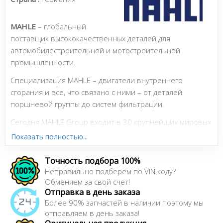
MAHLE
– глобальный
поставщик высококачественных деталей для
автомобилестроительной и мотостроительной
промышленности.
Специализация MAHLE – двигатели внутреннего
сгорания и все, что связано с ними – от деталей
поршневой группы до систем фильтрации.
Сегодня MAHLE Group входит в 30 крупнейших мировых
поставщиков и имеет исследовательские и
Показать полностью...
производственные предприятия по всему миру. Группа
владеет торговыми марками MAHLE, Knecht, Behr, Clevite,
Точность подбора 100%
Metal Leve и BrainBee.
Неправильно подберем по VIN коду?
Обменяем за свой счет!
Отправка в день заказа
Более 90% запчастей в наличии поэтому мы
Сайт:
http://www.mahle.com/
отправляем в день заказа!