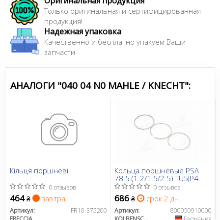
Оригинальная продукция
Только оригинальная и сертифицированная
продукция!
Надежная упаковка
Качественно и бесплатно упакуем Ваши
запчасти
АНАЛОГИ "040 04 N0 MAHLE / KNECHT":
Кільця поршневі
Кольца поршневые PSA
78.5 (1.2/1.5/2.5) TU5JP4
(NFU) (пр-во KS)
0 отзывов
0 отзывов
464
686
завтра
срок 2 дн.
₴
₴
Артикул:
FR10-375200
Артикул:
800050910000
FRECCIA
KOLBENSCHMIDT
Германия