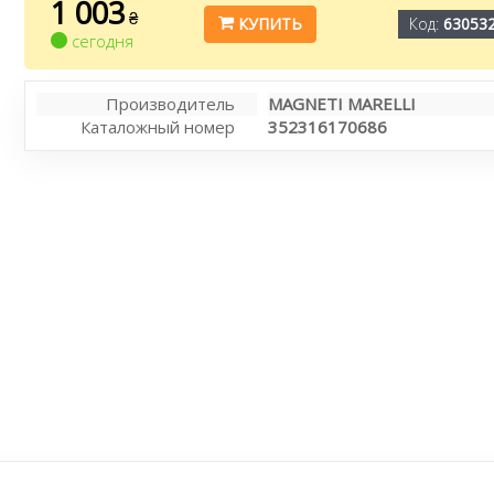
1 003
₴
КУПИТЬ
Код:
63053
сегодня
Производитель
MAGNETI MARELLI
Каталожный номер
352316170686