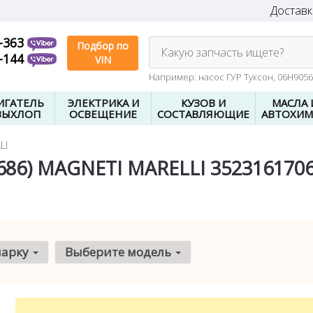
Доставк
-363
Подбор по
Какую запчасть ищете?
-144
VIN
Например: насос ГУР Туксон, 06H905
ИГАТЕЛЬ
ЭЛЕКТРИКА И
КУЗОВ И
МАСЛА 
ВЫХЛОП
ОСВЕЩЕНИЕ
СОСТАВЛЯЮЩИЕ
АВТОХИМ
LI
686) MAGNETI MARELLI 352316170
марку
Выберите модель