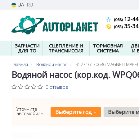
UA
RU
12-44
(068)
35-34
(063)
ЗАПЧАСТИ
СЦЕПЛЕНИЕ И
ТОРМОЗНАЯ
ДВ
ДЛЯ ТО
ТРАНСМИССИЯ
СИСТЕМА
И 
Главная
Водяной насос
352316170686 MAGNETI MAREL
Водяной насос (кор.код. WPQ0
0 отзывов
Уточните
Выберите год
Выберите 
автомобиль: