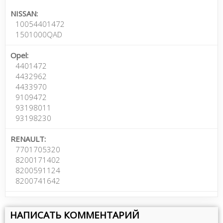
NISSAN:
10054401472
1501000QAD
Opel:
4401472
4432962
4433970
9109472
93198011
93198230
RENAULT:
7701705320
8200171402
8200591124
8200741642
НАПИСАТЬ КОММЕНТАРИЙ