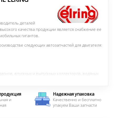
зводитель деталей
 высокого качества продукции является снабжение ее
мобильных гигантов.
производстве следующих автозапчастей для двигателя:
ддонов, впускных и выпускных коллекторов, водяных
н, КПП, мостов и т.п.
соответствующий ремонт двигателя,
продукция
Надежная упаковка
колпачки,
ьная и
Качественно и бесплатно
ная
упакуем Ваши запчасти
плотнительные материалы