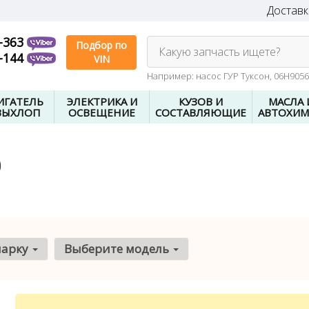
Доставк
-363
Подбор по
Какую запчасть ищете?
-144
VIN
Например: насос ГУР Туксон, 06H905
ИГАТЕЛЬ
ЭЛЕКТРИКА И
КУЗОВ И
МАСЛА 
ВЫХЛОП
ОСВЕЩЕНИЕ
СОСТАВЛЯЮЩИЕ
АВТОХИМ
0
марку
Выберите модель