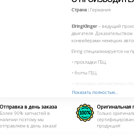
Страна :
Германия
ElringKlinger
– ведущий прои
двигателя. Доказательством
конвейерами немецких авто
Elring специализируется на 
• прокладки ГБЦ,
• болты ГБЦ,
• прокладки для масляных по
насосов, компрессоров, турби
Показать полностью...
• комплекты прокладок под 
Отправка в день заказа
Оригинальная 
• сальники и маслосъемные 
Более 90% запчастей в
Только оригинал
наличии поэтому мы
сертифицирован
• герметики
отправляем в день заказа!
продукция!
• наборы уплотнителей и у