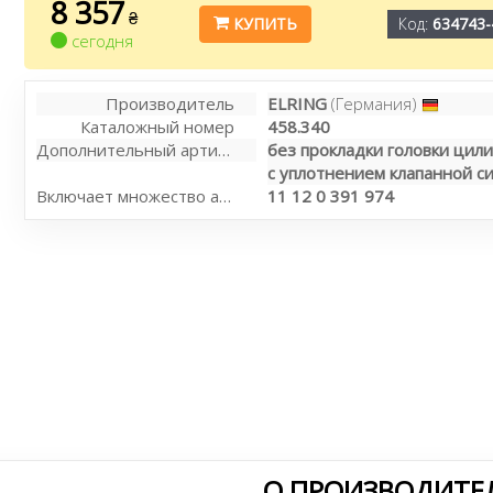
8 357
₴
КУПИТЬ
Код:
634743-
сегодня
Производитель
ELRING
(Германия)
Каталожный номер
458.340
Дополнительный артикул / Дополнительная информация
без прокладки головки цил
с уплотнением клапанной с
Включает множество артикулов в ОЕ-комплект (Арт. №)
11 12 0 391 974
О ПРОИЗВОДИТЕЛ