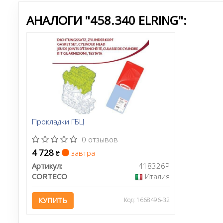
АНАЛОГИ "458.340 ELRING":
Прокладки ГБЦ
0 отзывов
4 728
завтра
₴
Артикул:
418326P
CORTECO
Италия
КУПИТЬ
Код: 1668496-32