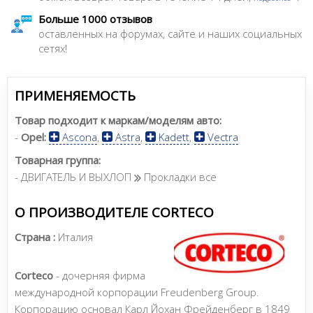
Больше 1000 отзывов
оставленных на форумах, сайте и наших социальных
сетях!
ПРИМЕНЯЕМОСТЬ
Товар подходит к маркам/моделям авто:
-
Opel:
Ascona
,
Astra
,
Kadett
,
Vectra
Товарная группа:
- ДВИГАТЕЛЬ И ВЫХЛОП
Прокладки все
О ПРОИЗВОДИТЕЛЕ CORTECO
Страна :
Италия
Corteco
- дочерняя фирма
международной корпорации Freudenberg Group.
Корпорацию основал Карл Йохан Фрейденберг в 1849