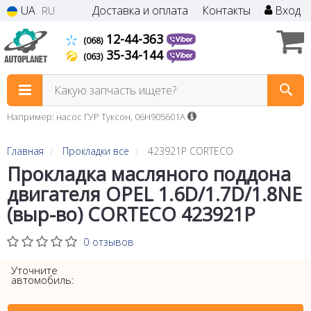
UA
Доставка и оплата
Контакты
Вход
RU
12-44-363
(068)
35-34-144
(063)
Какую запчасть ищете?
Например: насос ГУР Туксон, 06H905601A
Главная
Прокладки все
423921P CORTECO
Прокладка масляного поддона
двигателя OPEL 1.6D/1.7D/1.8NE
(выр-во) CORTECO 423921P
0 отзывов
Уточните
автомобиль: