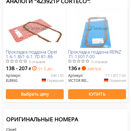
АНАЛОГИ "423921P CORTECO":
Прокладка поддона Opel
Прокладка поддона REINZ
1.6-1.8I/1.6-1.7D 81-86
71-13017-00
0 отзывов
0 отзывов
138 - 207
136
от 0 дн.
завтра
₴
₴
Артикул:
349.135
Артикул:
71-13017-00
ELRING
Германия
VICTOR REINZ
Германия
Выбрать цену
КУПИТЬ
ОРИГИНАЛЬНЫЕ НОМЕРА
Opel: