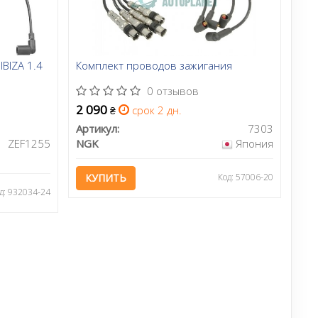
IBIZA 1.4
Комплект проводов зажигания
0 отзывов
2 090
срок 2 дн.
₴
Артикул:
7303
ZEF1255
NGK
Япония
КУПИТЬ
Код: 57006-20
д: 932034-24