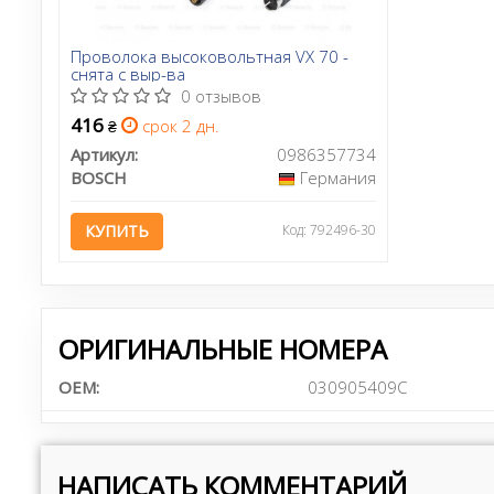
Проволока высоковольтная VX 70 -
снята с выр-ва
0 отзывов
416
срок 2 дн.
₴
Артикул:
0986357734
BOSCH
Германия
КУПИТЬ
Код: 792496-30
ОРИГИНАЛЬНЫЕ НОМЕРА
OEM:
030905409C
НАПИСАТЬ КОММЕНТАРИЙ