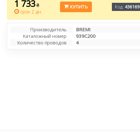
1 733
₴
КУПИТЬ
Код:
436169
срок 2 дн.
Производитель
BREMI
Каталожный номер
939C200
Количество проводов
4