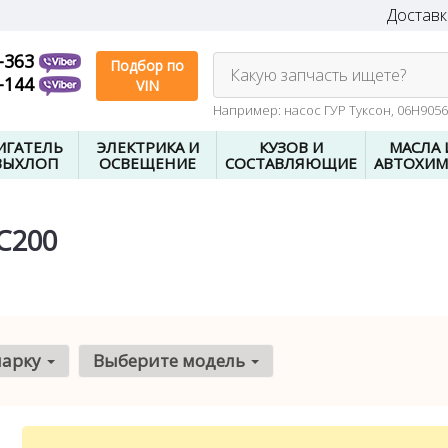
Доставк
-363
Подбор по
Какую запчасть ищете?
-144
VIN
Например: насос ГУР Туксон, 06H905
ИГАТЕЛЬ
ЭЛЕКТРИКА И
КУЗОВ И
МАСЛА 
ВЫХЛОП
ОСВЕЩЕНИЕ
СОСТАВЛЯЮЩИЕ
АВТОХИМ
C200
марку
Выберите модель