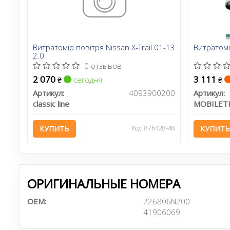
Витратомір повітря Nissan X-Trail 01-13
Витратомі
2.0
0 отзывов
2 070
3 111
сегодня
₴
₴
Артикул:
4093900200
Артикул:
classic line
MOBILET
КУПИТЬ
Код: 876428-48
КУПИТЬ
ОРИГИНАЛЬНЫЕ НОМЕРА
OEM:
226806N200
41906069