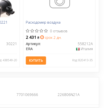
30221
Расходомер воздуха
0 отзывов
2 431
срок 2 дн.
₴
30221
Артикул:
558212A
ERA
Италия
д: 438549-20
КУПИТЬ
Код: 820413-35
7701069666
226806N21A