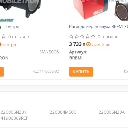
р повітря
Расходомер воздуха BREMI 
0 отзывов
0 отзывов
3 733
завтра
срок 2 дн.
₴
MANS006
Артикул:
RON
BREMI
Код: 1148202-32
КУПИТЬ
Ко
226806N201
226804M500
226806N20A
41906069REF