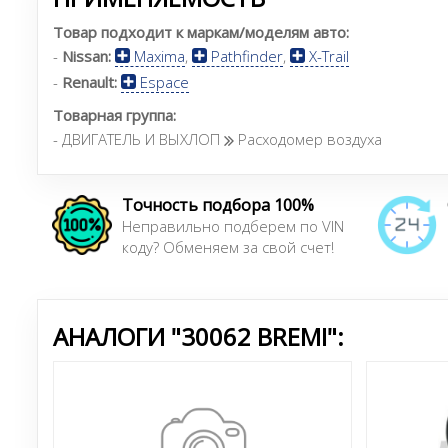
Товар подходит к маркам/моделям авто:
-
Nissan:
Maxima
,
Pathfinder
,
X-Trail
-
Renault:
Espace
Товарная группа:
- ДВИГАТЕЛЬ И ВЫХЛОП
Расходомер воздуха
Точность подбора 100%
Неправильно подберем по VIN
коду? Обменяем за свой счет!
АНАЛОГИ "30062 BREMI":