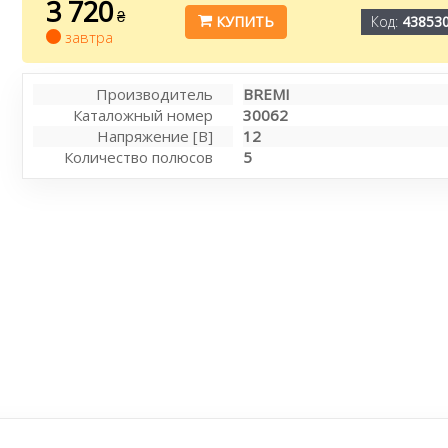
3 720
₴
КУПИТЬ
Код:
43853
завтра
Производитель
BREMI
Каталожный номер
30062
Напряжение [В]
12
Количество полюсов
5