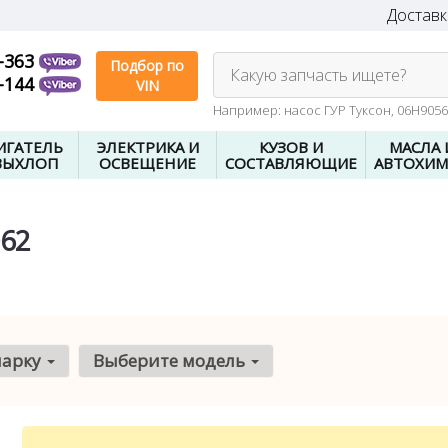
Доставк
-363
Подбор по
Какую запчасть ищете?
-144
VIN
Например: насос ГУР Туксон, 06H905
ИГАТЕЛЬ
ЭЛЕКТРИКА И
КУЗОВ И
МАСЛА 
ВЫХЛОП
ОСВЕЩЕНИЕ
СОСТАВЛЯЮЩИЕ
АВТОХИМ
062
марку
Выберите модель