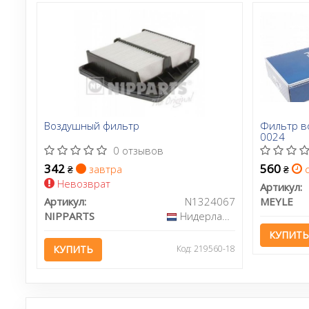
Воздушный фильтр
Фильтр в
0024
0 отзывов
342
560
завтра
с
₴
₴
Невозврат
Артикул:
Артикул:
N1324067
MEYLE
NIPPARTS
Нидерланды
КУПИТЬ
КУПИТЬ
Код: 219560-18