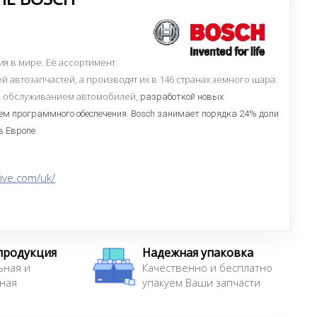
я в мире. Её ассортимент
 автозапчастей, а производят их в 146 странах земного шара.
ся обслуживанием автомобилей,
разработкой новых
ем программного обеспечения. Bosch занимает порядка 24% доли
 Европе.
ive.com/uk/
продукция
Надежная упаковка
ьная и
Качественно и бесплатно
ная
упакуем Ваши запчасти