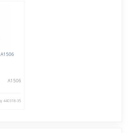
 A1506
A1506
д: 440318-35