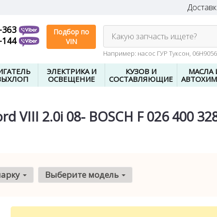
Доставк
-363
Подбор по
Какую запчасть ищете?
-144
VIN
Например: насос ГУР Туксон, 06H905
ИГАТЕЛЬ
ЭЛЕКТРИКА И
КУЗОВ И
МАСЛА 
ВЫХЛОП
ОСВЕЩЕНИЕ
СОСТАВЛЯЮЩИЕ
АВТОХИМ
VIII 2.0i 08- BOSCH F 026 400 32
марку
Выберите модель