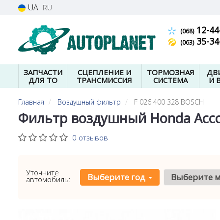
UA
RU
12-44
(068)
35-34
(063)
ЗАПЧАСТИ
СЦЕПЛЕНИЕ И
ТОРМОЗНАЯ
ДВ
ДЛЯ ТО
ТРАНСМИССИЯ
СИСТЕМА
И 
Главная
Воздушный фильтр
F 026 400 328 BOSCH
Фильтр воздушный Honda Accord 
0 отзывов
Уточните
Выберите год
Выберите 
автомобиль: