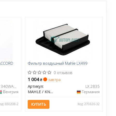
ACCORD
Фильтр воздушный Mahle LX499
0 отзывов
1 004
завтра
₴
RD.1340WA9673
Артикул:
LX 2835
Венгрия
MAHLE / KNECHT
Германия
од: 650208-2
КУПИТЬ
Код: 270326-32