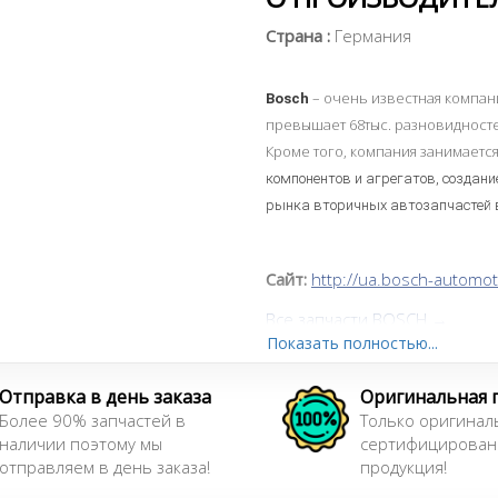
Страна :
Германия
– очень известная компани
Bosch
превышает 68тыс. разновидностей
Кроме того, компания занимает
компонентов и агрегатов,
создани
рынка вторичных автозапчастей в
Сайт:
http://ua.bosch-automot
Все запчасти BOSCH →
Показать полностью...
Отправка в день заказа
Оригинальная 
Более 90% запчастей в
Только оригинал
наличии поэтому мы
сертифицирован
отправляем в день заказа!
продукция!