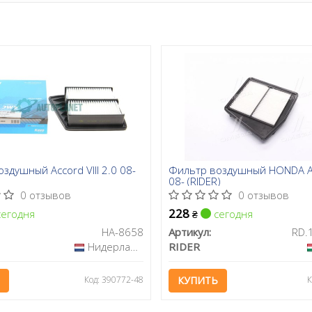
здушный Accord VIII 2.0 08-
Фильтр воздушный HONDA 
08- (RIDER)
0 отзывов
0 отзывов
228
егодня
сегодня
₴
HA-8658
Артикул:
Нидерланды
RIDER
Код: 390772-48
КУПИТЬ
К