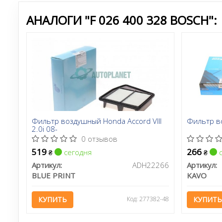
АНАЛОГИ "F 026 400 328 BOSCH":
Фильтр воздушный Honda Accord VIII
Фильтр во
2.0i 08-
0 отзывов
519
266
сегодня
с
₴
₴
Артикул:
ADH22266
Артикул:
BLUE PRINT
KAVO
КУПИТЬ
Код: 277382-48
КУПИТЬ