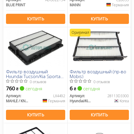
BLUE PRINT
MANN
Германия
КУПИТЬ
КУПИТЬ
Оригинал
Фильтр воздушный
Фильтр воздушный (пр-во
Hyundai Tucson/Kia Sportage
Mobis)
1.6GDi/2.0 15-
0 отзывов
0 отзывов
760
6
сегодня
сегодня
₴
₴
Артикул:
LX4492
Артикул:
28113D3300
MAHLE / KNECHT
Германия
Hyundai/Kia/Mobis
Korea
КУПИТЬ
КУПИТЬ