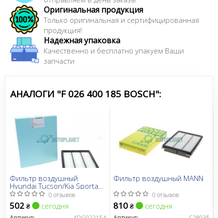
Оригинальная продукция
Только оригинальная и сертифицированная
продукция!
Надежная упаковка
Качественно и бесплатно упакуем Ваши
запчасти
АНАЛОГИ "F 026 400 185 BOSCH":
Фильтр воздушный
Фильтр воздушный MANN
Hyundai Tucson/Kia Sportage
1.6GDi/2.0 15-
0 отзывов
0 отзывов
502
810
сегодня
сегодня
₴
₴
Артикул:
ADG022154
Артикул:
C28035