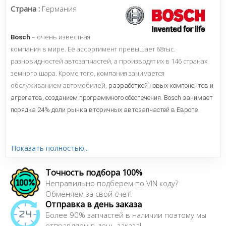
Страна :
Германия
– очень известная
Bosch
компания в мире. Её ассортимент превышает 68тыс.
разновидностей автозапчастей, а производят их в 146 странах
земного шара. Кроме того, компания занимается
обслуживанием автомобилей,
разработкой новых компонентов и
агрегатов,
созданием программного обеспечения. Bosch занимает
порядка 24% доли рынка вторичных автозапчастей в Европе.
Сайт:
http://ua.bosch-automotive.com/uk/
Показать полностью...
Все запчасти BOSCH →
Точность подбора 100%
Неправильно подберем по VIN коду?
Обменяем за свой счет!
Отправка в день заказа
Более 90% запчастей в наличии поэтому мы
отправляем в день заказа!