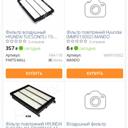
Фильтр воздушный
Фільтр повітряний Hyundai
HYUNDAI TUCSON(TL) 15-
(MMF010002) MANDO
(пр-во PARTS-MALL)
0 отзывов
0 отзывов
357
6
сегодня
сегодня
₴
₴
Артикул:
PAA-118
Артикул:
MMF010002
PARTS-MALL
Korea
MANDO
КУПИТЬ
КУПИТЬ
Фільтр повітряний HYUNDAI
Воздушный фильтр