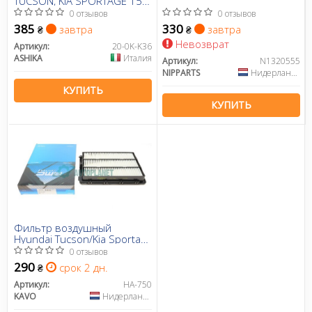
TUCSON, KIA SPORTAGE 15-
(вир-во ASHIKA)
0 отзывов
0 отзывов
385
330
завтра
завтра
₴
₴
Невозврат
Артикул:
20-0K-K36
ASHIKA
Италия
Артикул:
N1320555
NIPPARTS
Нидерланды
КУПИТЬ
КУПИТЬ
Фильтр воздушный
Hyundai Tucson/Kia Sportage
1.6GDi-2.4 15-
0 отзывов
290
срок 2 дн.
₴
Артикул:
HA-750
KAVO
Нидерланды