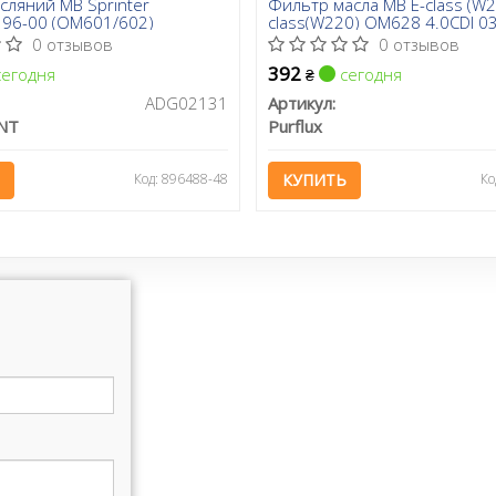
сляний MB Sprinter
Фильтр масла MB E-class (W2
I 96-00 (OM601/602)
class(W220) OM628 4.0CDI 0
0 отзывов
0 отзывов
392
егодня
сегодня
₴
ADG02131
Артикул:
NT
Purflux
Код: 896488-48
КУПИТЬ
Ко