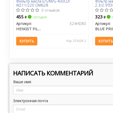
Фильтр масла E/S/M/G 400CDI
Фільтр ма
W211/220 OM628
2.3/2.9TD
0 отзывов
455
323
сегодня
с
₴
₴
Артикул:
E24HD80
Артикул:
HENGST FILTER
BLUE PRI
КУПИТЬ
Код: 253628-2
КУПИТЬ
НАПИСАТЬ КОММЕНТАРИЙ
Ваше имя
Электронная почта