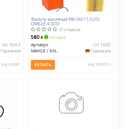
Фильтр масляный MB (W211/220)
OM628 4.0CDI
0 отзывов
580
сегодня
₴
HU 934 X
Артикул:
OX 169D
Германия
MAHLE / KNECHT
Германия
Код: 245981
КУПИТЬ
Код: 236995-4