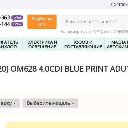
Доставк
-363
Подбор по
Какую запчасть ищете?
-144
VIN
Например: насос ГУР Туксон, 06H905
ИГАТЕЛЬ
ЭЛЕКТРИКА И
КУЗОВ И
МАСЛА 
ВЫХЛОП
ОСВЕЩЕНИЕ
СОСТАВЛЯЮЩИЕ
АВТОХИМ
0) OM628 4.0CDI BLUE PRINT ADU
марку
Выберите модель