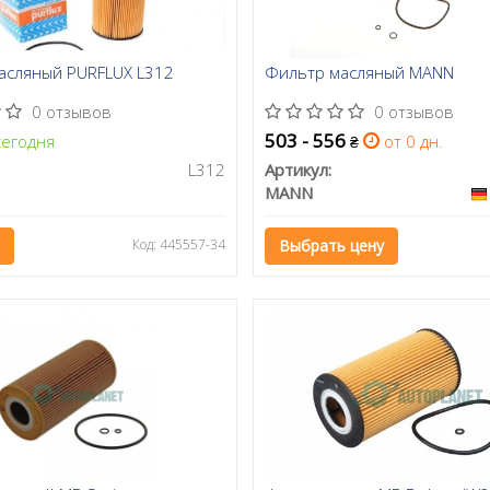
асляный PURFLUX L312
Фильтр масляный MANN
0 отзывов
0 отзывов
503 - 556
егодня
от 0 дн.
₴
L312
Артикул:
MANN
Код: 445557-34
Выбрать цену