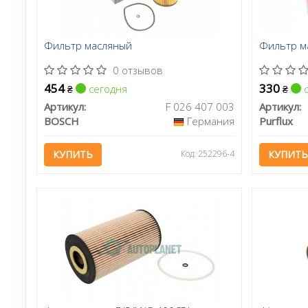
Фильтр масляный
Фильтр м
0 отзывов
454
330
сегодня
с
₴
₴
Артикул:
F 026 407 003
Артикул:
BOSCH
Германия
Purflux
КУПИТЬ
Код: 252296-4
КУПИТЬ