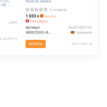
11)/S-
Фильтр смазки
3-08
0 отзывов
1 033
завтра
₴
Невозврат
L344
Артикул:
A6281800109
MERCEDES-BENZ
Германия
д: 602583-34
КУПИТЬ
Код: 510465-24