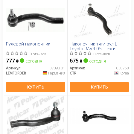
Рулевой наконечник
Наконечник тяги рул L
Toyota RAV4 05- Lexus
HS200H 10-12 NX200t/300h
0 отзывов
0 отзывов
14- OLD CET-143 (вир-во
777
675
сегодня
сегодня
₴
₴
CTR)
Артикул:
37093 01
Артикул:
CE0758
LEMFORDER
Германия
CTR
Korea
КУПИТЬ
КУПИТЬ