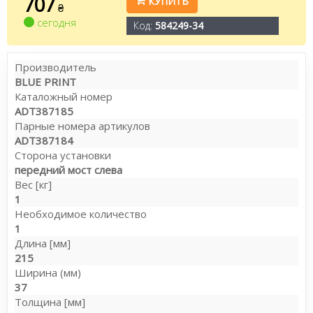
707
КУПИТЬ
₴
сегодня
Код:
584249-34
Производитель
BLUE PRINT
Каталожный номер
ADT387185
Парные номера артикулов
ADT387184
Сторона установки
передний мост слева
Вес [кг]
1
Необходимое количество
1
Длина [мм]
215
Ширина (мм)
37
Толщина [мм]