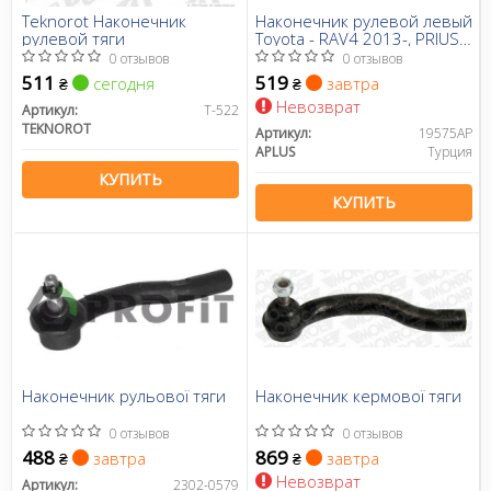
Teknorot Наконечник
Наконечник рулевой левый
рулевой тяги
Toyota - RAV4 2013-, PRIUS
(ZVW5_) [09/15-] 1.8 HYBRID
0 отзывов
0 отзывов
(ZVW5_), LEXUS NX (_Z1_)
511
519
сегодня
завтра
₴
₴
[07/14-] 200T (ZGZ10_)
Невозврат
(19575AP) APPLUS
Артикул:
T-522
TEKNOROT
Артикул:
19575AP
APLUS
Турция
КУПИТЬ
КУПИТЬ
Наконечник рульової тяги
Наконечник кермової тяги
0 отзывов
0 отзывов
488
869
завтра
завтра
₴
₴
Невозврат
Артикул:
2302-0579