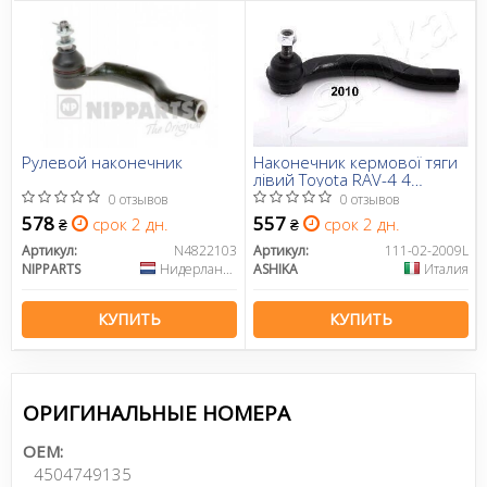
Рулевой наконечник
Наконечник кермової тяги
лівий Toyota RAV-4 4
2.0/2.2/2.4 05-
0 отзывов
0 отзывов
578
557
срок 2 дн.
срок 2 дн.
₴
₴
Артикул:
N4822103
Артикул:
111-02-2009L
NIPPARTS
Нидерланды
ASHIKA
Италия
КУПИТЬ
КУПИТЬ
ОРИГИНАЛЬНЫЕ НОМЕРА
OEM:
4504749135