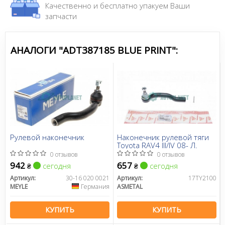
Качественно и бесплатно упакуем Ваши
запчасти
АНАЛОГИ "ADT387185 BLUE PRINT":
Рулевой наконечник
Наконечник рулевой тяги
Toyota RAV4 III/IV 08- Л.
0 отзывов
0 отзывов
942
657
сегодня
сегодня
₴
₴
Артикул:
30-16 020 0021
Артикул:
17TY2100
MEYLE
Германия
ASMETAL
КУПИТЬ
КУПИТЬ