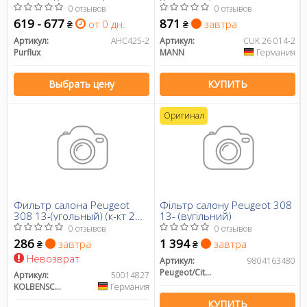
0 отзывов
0 отзывов
619 - 677
871
от 0 дн.
завтра
₴
₴
Артикул:
AHC425-2
Артикул:
CUK 26 014-2
Purflux
MANN
Германия
Выбрать цену
КУПИТЬ
Оригинал
Фильтр салона Peugeot
Фільтр салону Peugeot 308
308 13-(угольный) (к-кт 2
13- (вугільний)
шт.))
0 отзывов
0 отзывов
286
1 394
завтра
завтра
₴
₴
Невозврат
Артикул:
9804163480
Peugeot/Citroen
Артикул:
50014827
KOLBENSCHMIDT
Германия
КУПИТЬ