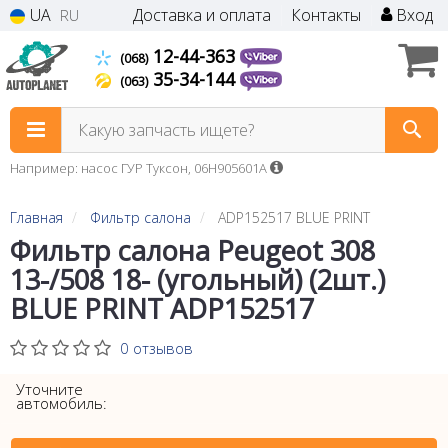
UA
Доставка и оплата
Контакты
Вход
RU
12-44-363
(068)
35-34-144
(063)
Какую запчасть ищете?
Например: насос ГУР Туксон, 06H905601A
Главная
Фильтр салона
ADP152517 BLUE PRINT
Фильтр салона Peugeot 308
13-/508 18- (угольный) (2шт.)
BLUE PRINT ADP152517
0 отзывов
Уточните
автомобиль: