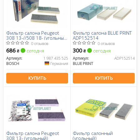
Фильтр салона Peugeot
Фильтр салона BLUE PRINT
308 13-//508 18- (угольный)
ADP152514
(к-кт 2 шт.)
0 отзывов
0 отзывов
686
300
сегодня
сегодня
₴
₴
Артикул:
1 987 435 525
Артикул:
ADP152514
BOSCH
Германия
BLUE PRINT
КУПИТЬ
КУПИТЬ
Фильтр салона Peugeot
Фильтр салонный
308 13- (угольный)
(угольный)