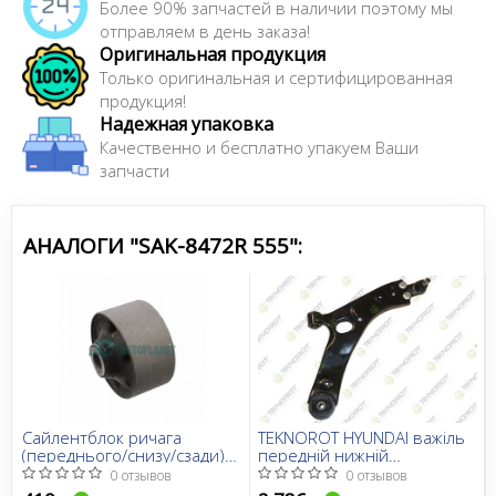
Более 90% запчастей в наличии поэтому мы
отправляем в день заказа!
Оригинальная продукция
Только оригинальная и сертифицированная
продукция!
Надежная упаковка
Качественно и бесплатно упакуем Ваши
запчасти
АНАЛОГИ "SAK-8472R 555":
Сайлентблок ричага
TEKNOROT HYUNDAI важіль
(переднього/снизу/сзади)
передній нижній
Kia Sportage 10-15
прав.ix35,Sportage 10-
0 отзывов
0 отзывов