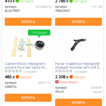
410
2 786
сегодня
сегодня
₴
₴
Артикул:
ADG080276
Артикул:
HY-138
BLUE PRINT
TEKNOROT
КУПИТЬ
КУПИТЬ
Топ продаж
Сайлентблок переднего
Рычаг подвески передний
рычага Hyundai Santa Fe
правый Hyundai ix35 (LM, EL,
III/Kia Sorento II 12- (перед.)
ELH) (09-) (20669AP)
0 отзывов
0 отзывов
APPLUS
485
2 208
завтра
завтра
₴
₴
Невозврат
Артикул:
38HY1101
ASMETAL
Артикул:
20669AP
APLUS
Турция
КУПИТЬ
КУПИТЬ