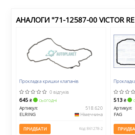
АНАЛОГИ "71-12587-00 VICTOR RE
Прокладка кришки клапанів
Прокладк
0 відгуків
645
513
сьогодні
с
₴
₴
Артикул:
518.620
Артикул:
ELRING
Німеччина
FAG
ПРИДБАТИ
Код: 861278-2
ПРИДБ