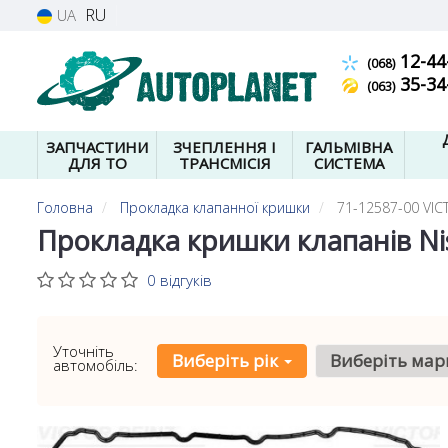
RU
UA
12-44
(068)
35-34
(063)
ЗАПЧАСТИНИ
ЗЧЕПЛЕННЯ І
ГАЛЬМІВНА
ДЛЯ ТО
ТРАНСМІСІЯ
СИСТЕМА
Головна
Прокладка клапанної кришки
71-12587-00 VIC
Прокладка кришки клапанів Niss
0 відгуків
Уточніть
Виберіть рік
Виберіть мар
автомобіль: