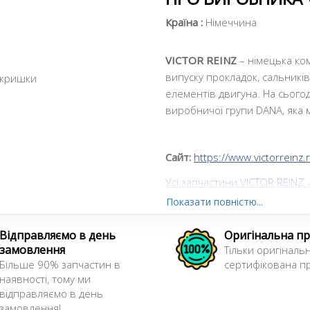
Країна :
Німеччина
VICTOR REINZ
– німецька ком
випуску прокладок, сальникі
 кришки
елементів двигуна. На сьогод
виробничої групи DANA, яка м
Сайт:
https://www.victorreinz.
Усі запчастини VICTOR REINZ
Показати повністю...
Відправляємо в день
Оригінальна пр
замовлення
Тільки оригінальн
Більше 90% запчастин в
сертифікована пр
наявності, тому ми
відправляємо в день
замовлення!