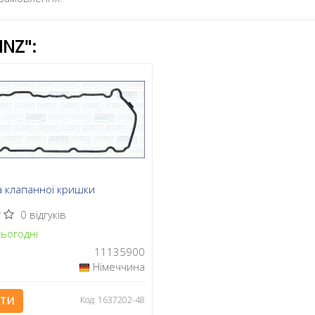
INZ":
а клапанної кришки
0 відгуків
ьогодні
11135900
Німеччина
АТИ
Код: 1637202-48