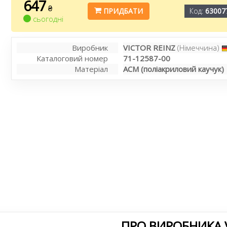
647
₴
ПРИДБАТИ
Код:
63007
сьогодні
Виробник
VICTOR REINZ
(Німеччина)
Каталоговий номер
71-12587-00
Матеріал
АСМ (поліакриловий каучук)
ПРО ВИРОБНИКА V