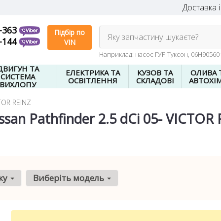
Доставка і
-363
Підбір по
Яку запчастину шукаєте?
-144
VIN
Наприклад: насос ГУР Туксон, 06H9056
ДВИГУН ТА
ЕЛЕКТРИКА ТА
КУЗОВ ТА
ОЛИВА 
СИСТЕМА
ОСВІТЛЕННЯ
СКЛАДОВІ
АВТОХІМ
ВИХЛОПУ
TOR REINZ
an Pathfinder 2.5 dCi 05- VICTOR 
ку
Виберіть модель