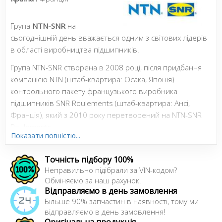
Група
NTN-SNR
на
сьогоднішній день вважається одним з світових лідерів
в області виробництва підшипників.
Група NTN-SNR створена в 2008 році, після придбання
компанією NTN (штаб-квартира: Осака, Японія)
контрольного пакету французького виробника
підшипників SNR Roulements (штаб-квартира: Ансі,
Франція), який з 2010 року перетворений на NTN-SNR
Roulements.
Показати повністю...
Бренди компанії NTN та SNR є еталонними, як на
первинному, так і на вторинному ринку компонентів.
Точність підбору 100%
Неправильно підібрали за VIN-кодом?
Обміняємо за наш рахунок!
Сайт:
https://www.ntn-snr.com
Відправляємо в день замовлення
Більше 90% запчастин в наявності, тому ми
відправляємо в день замовлення!
Оригінальна продукція