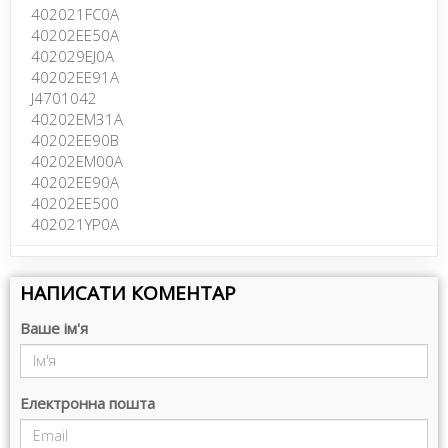
402021FC0A
40202EE50A
402029EJ0A
40202EE91A
J4701042
40202EM31A
40202EE90B
40202EM00A
40202EE90A
40202EE500
402021YP0A
НАПИСАТИ КОМЕНТАР
Ваше ім'я
Електронна пошта