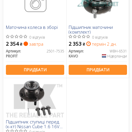
Маточина колеса в зборі
Підшипник маточини
(комплект)
0 відгуків
0 відгуків
2 354
2 353
завтра
термін 2 дн.
₴
₴
Артикул:
2501-7535
Артикул:
WBH-6531
PROFIT
KAVO
Нідерланди
ПРИДБАТИ
ПРИДБАТИ
Підшипник ступиці перед.
(к-кт) Nissan Cube 1.6 16V
08-, Tiida 1.6, 1.8, 1.5 dCi 07-
0 відгуків