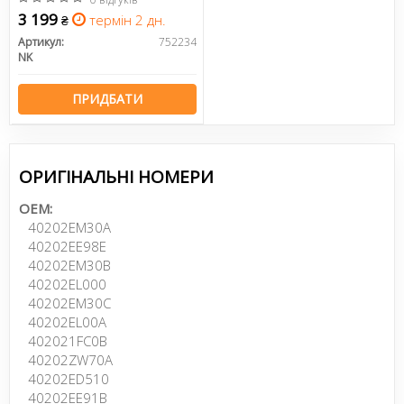
3 199
термін 2 дн.
₴
Артикул:
752234
NK
ПРИДБАТИ
ОРИГІНАЛЬНІ НОМЕРИ
OEM:
40202EM30A
40202EE98E
40202EM30B
40202EL000
40202EM30C
40202EL00A
402021FC0B
40202ZW70A
40202ED510
40202EE91B