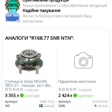
Тільки оригінальна та сертифікована продукція!
Надійне пакування
Якісно та безкоштовно запакуємо Ваші
запчастини
АНАЛОГИ "R168.77 SNR NTN":
Ступиця в зборі NISSAN
Підшипник маточини
TIIDA 07 - передн. міст (Вир-
во SKF)
0 відгуків
0 відгуків
3 355
2 424
сьогодні
сьогодні
₴
₴
Артикул:
VKBA 7535
Артикул:
GH31990M
SKF
Швеція
GMB
Японія