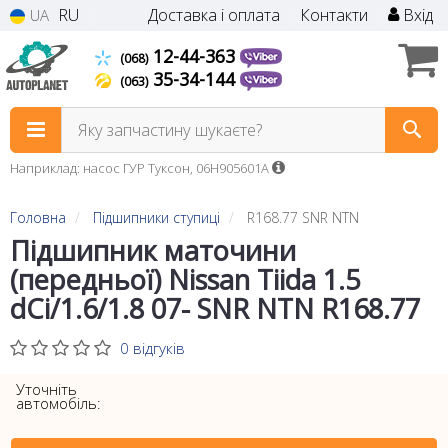
RU
Доставка і оплата
Контакти
Вхід
UA
12-44-363
(068)
35-34-144
(063)
Яку запчастину шукаєте?
Наприклад: насос ГУР Туксон, 06H905601A
Головна
Підшипники ступиці
R168.77 SNR NTN
Підшипник маточини
(передньої) Nissan Tiida 1.5
dCi/1.6/1.8 07- SNR NTN R168.77
0 відгуків
Уточніть
автомобіль: