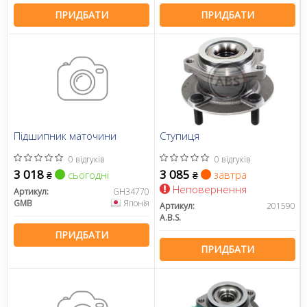
ПРИДБАТИ
ПРИДБАТИ
Підшипник маточини
Ступиця
0 відгуків
0 відгуків
3 018
3 085
сьогодні
завтра
₴
₴
Неповернення
Артикул:
GH34770
GMB
Японія
Артикул:
201590
A.B.S.
ПРИДБАТИ
ПРИДБАТИ