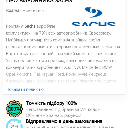
ПРО ВИРОБНИКА SACHS
Країна :
Німеччина
Компанія
Sachs
виробляє
комплектуючі, на 79% всіх автовиробників Євросоюзу.
Найбільшу популярність компанія знайшла своїми
першокласними амортизаторами і комплектами зчеплення.
Варто згадати ключовий і важливий момент - запчастини
Sachs поставляються при складанні нових автомобілів на
конвеєри таких виробників як Audi, VW, Mersedes, BMW,
Opel, Porsche, Fiat, Jaguar, Ford, Rover, MAN, Peugeout і
багатьох інших, включаючи основних гігантів японського
автомобілебудування.
Показати повністю...
Точність підбору 100%
Сайт:
https://aftermarket.zf.com/de/de/sachs/startseite/
Неправильно підібрали за VIN-кодом?
Обміняємо за наш рахунок!
Усі запчастини SACHS →
Відправляємо в день замовлення
Більше 90% запчастин в наявності, тому ми