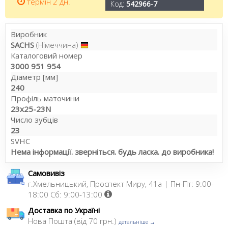
термін 2 дн.
Код:
542966-7
Виробник
SACHS
(Німеччина)
Каталоговий номер
3000 951 954
Діаметр [мм]
240
Профіль маточини
23x25-23N
Число зубців
23
SVHC
Нема інформації. зверніться. будь ласка. до виробника!
Самовивіз
г.Хмельницький, Проспект Миру, 41а | Пн-Пт: 9:00-
18:00 Сб: 9:00-13:00
Доставка по Україні
Нова Пошта (від 70 грн.)
детальніше →