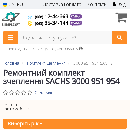
RU
Доставка і оплата
Контакти
Вхід
UA
12-44-363
(068)
35-34-144
(063)
Яку запчастину шукаєте?
Наприклад: насос ГУР Туксон, 06H905601A
Головна
Комплект щеплення
3000 951 954 SACHS
Ремонтний комплект
зчеплення SACHS 3000 951 954
0 відгуків
Уточніть
автомобіль:
Виберіть рік