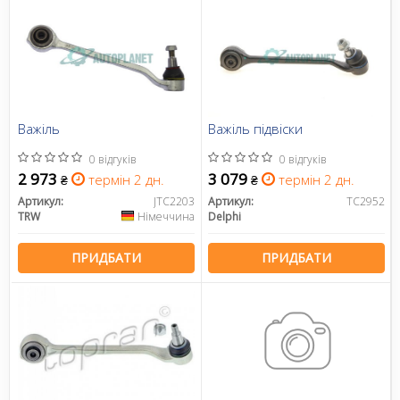
Важіль
Важіль підвіски
0 відгуків
0 відгуків
2 973
3 079
термін 2 дн.
термін 2 дн.
₴
₴
Артикул:
JTC2203
Артикул:
TC2952
TRW
Німеччина
Delphi
ПРИДБАТИ
ПРИДБАТИ