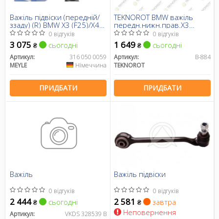
Важіль підвіски (передній/
TEKNOROT BMW важіль
ззаду) (R) BMW X3 (F25)/X4
передн.нижн.прав.X3
(F26) 2.0-3.0D 10-18
F25,26 11-
0 відгуків
0 відгуків
3 075
1 649
сьогодні
сьогодні
₴
₴
Артикул:
316 050 0059
Артикул:
B-884
MEYLE
Німеччина
TEKNOROT
ПРИДБАТИ
ПРИДБАТИ
Важіль
Важіль підвіски
0 відгуків
0 відгуків
2 444
2 581
сьогодні
завтра
₴
₴
Неповернення
Артикул:
VKDS 328539 B