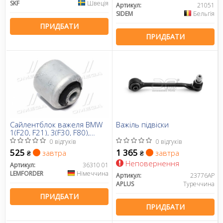
SKF
Швеція
Артикул:
21051
SIDEM
Бельгія
ПРИДБАТИ
ПРИДБАТИ
Сайлентблок важеля BMW
Важіль підвіски
1(F20, F21), 3(F30, F80),
X3(F25), X4(F26) 10- перед.
0 відгуків
0 відгуків
міст (Пр-во LEMFORDER)
525
1 365
завтра
завтра
₴
₴
Неповернення
Артикул:
36310 01
LEMFORDER
Німеччина
Артикул:
23776AP
APLUS
Туреччина
ПРИДБАТИ
ПРИДБАТИ