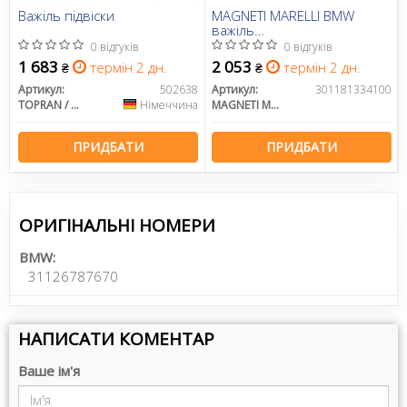
Важіль підвіски
MAGNETI MARELLI BMW
важіль
передн.нижн.прав.X3
0 відгуків
0 відгуків
F25,26 11-
1 683
2 053
термін 2 дн.
термін 2 дн.
₴
₴
Артикул:
502638
Артикул:
301181334100
TOPRAN / HANS PRIES
Німеччина
MAGNETI MARELLI
ПРИДБАТИ
ПРИДБАТИ
ОРИГІНАЛЬНІ НОМЕРИ
BMW:
31126787670
НАПИСАТИ КОМЕНТАР
Ваше ім'я