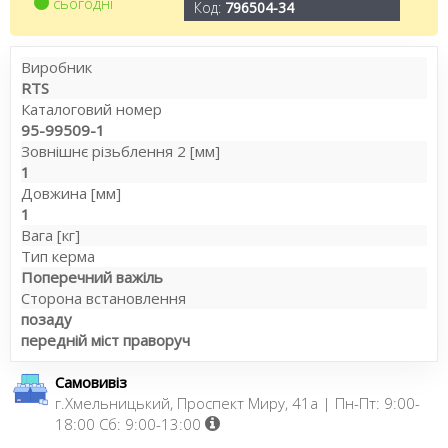
сьогодні
Код:
796504-34
Виробник
RTS
Каталоговий номер
95-99509-1
Зовнішнє різьблення 2 [мм]
1
Довжина [мм]
1
Вага [кг]
Тип керма
Поперечний важіль
Сторона встановлення
позаду
передній міст праворуч
Самовивіз
г.Хмельницький, Проспект Миру, 41а | Пн-Пт: 9:00-
18:00 Сб: 9:00-13:00