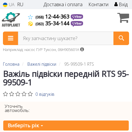
RU
Доставка і оплата
Контакти
Вхід
UA
12-44-363
(068)
35-34-144
(063)
Яку запчастину шукаєте?
Наприклад: насос ГУР Туксон, 06H905601A
Головна
Важелі підвіски
95-99509-1 RTS
Важіль підвіски передній RTS 95-
99509-1
0 відгуків
Уточніть
автомобіль:
Виберіть рік