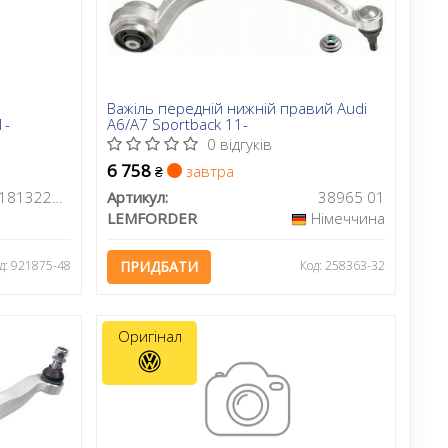
Важіль передній нижній правий Audi
1-
A6/A7 Sportback 11-
0 відгуків
6 758
завтра
₴
301181322700
Артикул:
38965 01
LEMFORDER
Німеччина
д: 921875-48
ПРИДБАТИ
Код: 258363-32
Оригінал