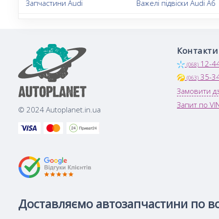
Запчастини Audi
Важелі підвіски Audi A6
Контакти
12-4
(068)
35-3
(063)
Замовити дз
Запит по VI
© 2024 Autoplanet.in.ua
Доставляємо автозапчастини по всі