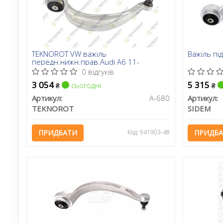
TEKNOROT VW важіль
Важіль під
передн.нижн.прав.Audi A6 11-
0 відгуків
3 054
5 315
сьогодні
₴
₴
Артикул:
A-680
Артикул:
TEKNOROT
SIDEM
ПРИДБАТИ
Код: 941903-48
ПРИДБ