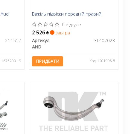
 Audi
Важіль підвіски передній правий
0 відгуків
2 526
завтра
₴
211517
Артикул:
3L407023
AND
: 1675203-19
ПРИДБАТИ
Код: 1201995-8