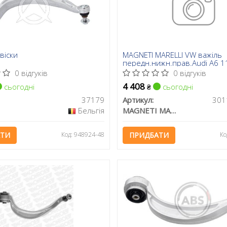
віски
MAGNETI MARELLI VW важіль
передн.нижн.прав.Audi A6 1
0 відгуків
0 відгуків
4 408
сьогодні
сьогодні
₴
37179
Артикул:
Бельгія
MAGNETI MARELLI
АТИ
Код: 948924-48
ПРИДБАТИ
Ко