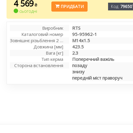
4 569
₴
ПРИДБАТИ
Код:
79650
сьогодні
Виробник
RTS
Каталоговий номер
95-95962-1
Зовнішнє різьблення 2 [мм]
M14x1.5
Довжина [мм]
423.5
Вага [кг]
2.3
Тип керма
Поперечний важіль
Сторона встановлення
позаду
знизу
передній міст праворуч