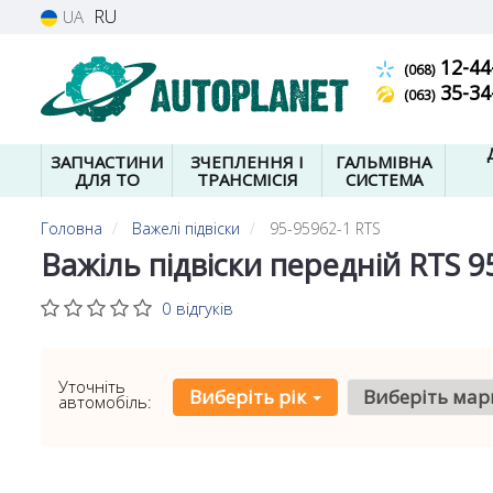
RU
UA
12-44
(068)
35-34
(063)
ЗАПЧАСТИНИ
ЗЧЕПЛЕННЯ І
ГАЛЬМІВНА
ДЛЯ ТО
ТРАНСМІСІЯ
СИСТЕМА
Головна
Важелі підвіски
95-95962-1 RTS
Важіль підвіски передній RTS 9
0 відгуків
Уточніть
Виберіть рік
Виберіть мар
автомобіль: