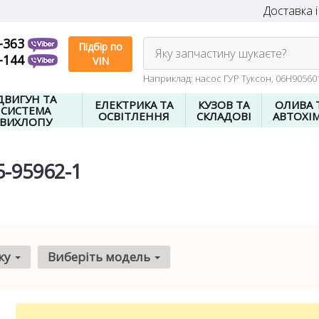
Доставка і
-363
Підбір по
Яку запчастину шукаєте?
-144
VIN
Наприклад: насос ГУР Туксон, 06H9056
ДВИГУН ТА
ЕЛЕКТРИКА ТА
КУЗОВ ТА
ОЛИВА 
СИСТЕМА
ОСВІТЛЕННЯ
СКЛАДОВІ
АВТОХІМ
ВИХЛОПУ
5-95962-1
ку
Виберіть модель