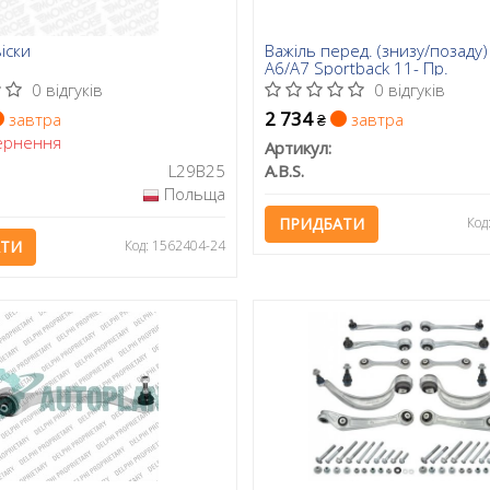
іски
Важіль перед. (знизу/позаду)
A6/A7 Sportback 11- Пр.
0 відгуків
0 відгуків
2 734
завтра
завтра
₴
рнення
Артикул:
L29B25
A.B.S.
Польща
ПРИДБАТИ
Код
АТИ
Код: 1562404-24