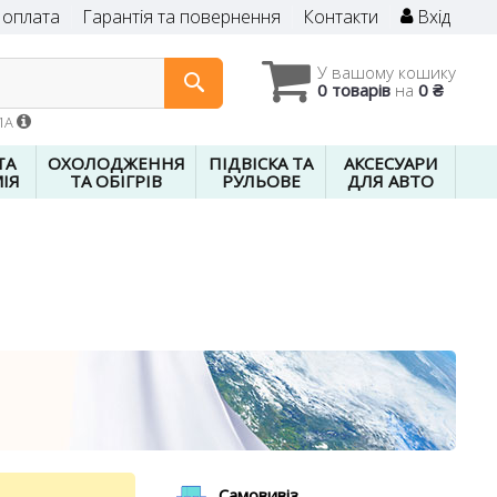
 оплата
Гарантія та повернення
Контакти
Вхід
У вашому кошику
0 товарів
на
0 ₴
01A
ТА
ОХОЛОДЖЕННЯ
ПІДВІСКА ТА
АКСЕСУАРИ
ІЯ
ТА ОБІГРІВ
РУЛЬОВЕ
ДЛЯ АВТО
Самовивіз