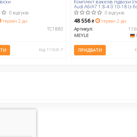
віски
Комплект важелів підвіски (
Audi A6/A7 1.8-4.0 10-18 (з 
0 відгуків
0 відгуків
48 556
термін 2 дн.
термін 2 дн.
₴
TC1880
Артикул:
MEYLE
АТИ
Код: 111041-7
ПРИДБАТИ
К