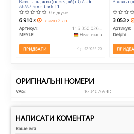
Важіль підвіски (передній) (R) Audi
Важіль під
A6/A7 Sportback 11-
0 відгуків
6 910
3 053
термін 2 дн.
₴
₴
Артикул:
116 050 0264/HD
Артикул:
MEYLE
Німеччина
Delphi
ПРИДБАТИ
Код: 424055-20
ПРИДБ
ОРИГІНАЛЬНІ НОМЕРИ
VAG:
4G0407694D
НАПИСАТИ КОМЕНТАР
Ваше ім'я