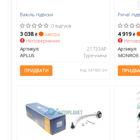
Важіль підвіски
Ричаг підв
0 відгуків
3 038
4 919
завтра
₴
₴
Неповернення
Непове
Артикул:
21733AP
Артикул:
APLUS
Туреччина
MONROE
ПРИДБАТИ
Код: 347600-24
ПРИДБ