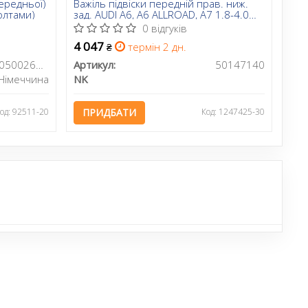
передньої)
Важіль підвіски передній прав. ниж.
болтами)
зад. AUDI A6, A6 ALLROAD, A7 1.8-4.0
10.10-09.18
0 відгуків
4 047
термін 2 дн.
₴
1160500263/HD
Артикул:
50147140
Німеччина
NK
од: 92511-20
ПРИДБАТИ
Код: 1247425-30