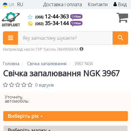
RU
Доставка і оплата
Контакти
Вхід
UA
12-44-363
(068)
35-34-144
(063)
Яку запчастину шукаєте?
Наприклад: насос ГУР Туксон, 06H905601A
Головна
Свічка запалювання
3967 NGK
Свічка запалювання NGK 3967
0 відгуків
Уточніть
автомобіль:
Виберіть рік
Виберіть марку