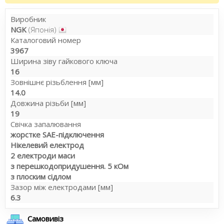
Виробник
NGK
(Японія)
Каталоговий номер
3967
Ширина зіву гайкового ключа
16
Зовнішнє різьблення [мм]
14.0
Довжина різьби [мм]
19
Свічка запалювання
жорстке SAE-підключення
Нікелевий електрод
2 електроди маси
з перешкодопридушення. 5 кОм
з плоским сідлом
Зазор між електродами [мм]
6.3
Самовивіз