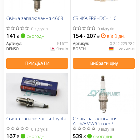
Свічка запалювання 4603
СВІЧКА FR8HDC+ 1.0
0 відгуків
0 відгуків
141
154 - 207
сьогодні
від 0 дн.
₴
₴
Артикул:
K16TT
Артикул:
0 242 229 782
DENSO
Японія
BOSCH
Німеччина
ПРИДБАТИ
Вибрати ціну
Свічка запалювання Toyota
Свічка запалювання
Audi/BMW/Citroen/
Daewoo/Peugeot/MB/
0 відгуків
0 відгуків
Skoda/VW/Chevrolet
167
539
сьогодні
сьогодні
₴
₴