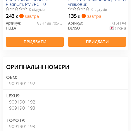
Platinum, PM7RC-10
упаковці)
0 відгуків
0 відгуків
243
135
завтра
завтра
₴
₴
Артикул:
8EH 188 705-041
Артикул:
K16TT#4
HELLA
DENSO
Японія
ПРИДБАТИ
ПРИДБАТИ
ОРИГІНАЛЬНІ НОМЕРИ
OEM:
9091901192
LEXUS:
9091901192
9091901193
TOYOTA:
9091901193