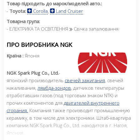
Товар підходить до марок/моделей авто.:
-
Toyota:
Corolla
,
Land Cruiser
Товарна група:
- ЕЛЕКТРИКА ТА ОСВІТЛЕННЯ
Свічка запалювання
ПРО ВИРОБНИКА NGK
Країна :
Японія
NGK Spark Plug Co., Ltd.
-
японский производитель
свечей зажигания
, свечей
накаливания,
лямбда-зондов
, датчиков температуры
отработавших газов (под торговым знаком NTK) и
прочих компонентов для
двигателей внутреннего
сгорания.
Компания также производит промышленную
керамику, в том числе для электроники. Штаб-квартира
компании NGK Spark Plug Co., Ltd. находится в г. Нагоя,
Япония.