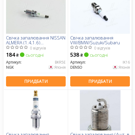
Свічка запалювання NISSAN
Свічка запалювання
ALMERA (1.4,1.6)
VW/BMW/Suzuki/Subaru
95-,PRIMERA 1.6 93-00 (вир-
0 відгуків
0 відгуків
во NGK)
184
538
сьогодні
сьогодні
₴
₴
Артикул:
BKR5E
Артикул:
IK16
NGK
Японія
DENSO
Японія
ПРИДБАТИ
ПРИДБАТИ
Свічка запалювання
Свічка запалювання (4шт. в