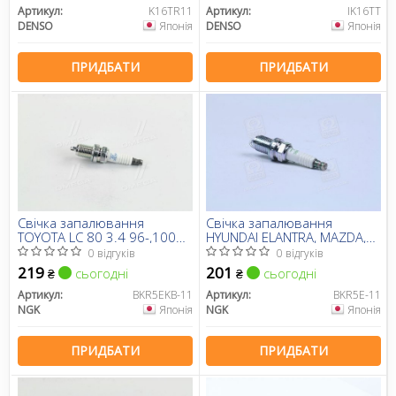
Артикул:
K16TR11
Артикул:
IK16TT
DENSO
Японія
DENSO
Японія
ПРИДБАТИ
ПРИДБАТИ
Свічка запалювання
Свічка запалювання
TOYOTA LC 80 3.4 96-,100
HYUNDAI ELANTRA, MAZDA,
4.5 98-,COROLLA (1.3,1.4)
MITSUBISHI, NISSAN, SUBARU
0 відгуків
0 відгуків
98- (вир-во NGK)
(вир-во NGK)
219
201
сьогодні
сьогодні
₴
₴
Артикул:
BKR5EKB-11
Артикул:
BKR5E-11
NGK
Японія
NGK
Японія
ПРИДБАТИ
ПРИДБАТИ