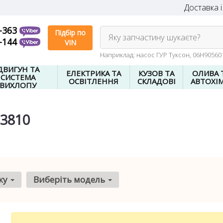
Доставка і
-363
Підбір по
Яку запчастину шукаєте?
-144
VIN
Наприклад: насос ГУР Туксон, 06H9056
ДВИГУН ТА
ЕЛЕКТРИКА ТА
КУЗОВ ТА
ОЛИВА 
СИСТЕМА
ОСВІТЛЕННЯ
СКЛАДОВІ
АВТОХІМ
ВИХЛОПУ
13810
ку
Виберіть модель