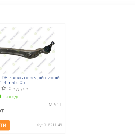
DB важіль передній нижній
 4 matic 05-
0 відгуків
сьогодні
M-911
OT
АТИ
Код: 918211-48