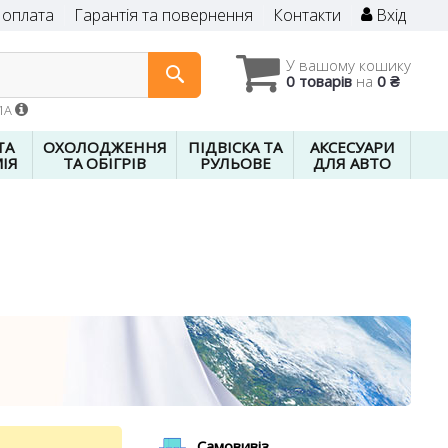
 оплата
Гарантія та повернення
Контакти
Вхід
У вашому кошику
0 товарів
на
0 ₴
01A
ТА
ОХОЛОДЖЕННЯ
ПІДВІСКА ТА
АКСЕСУАРИ
ІЯ
ТА ОБІГРІВ
РУЛЬОВЕ
ДЛЯ АВТО
Самовивіз