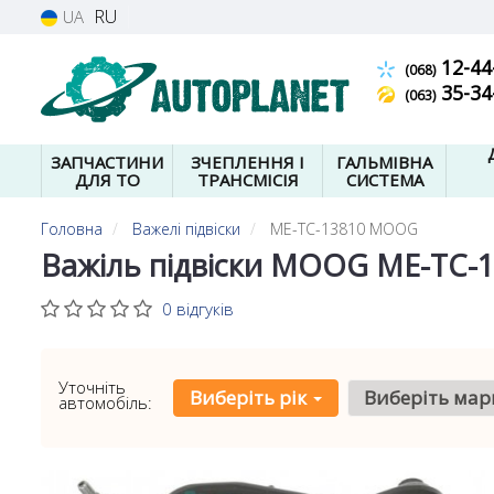
RU
UA
12-44
(068)
35-34
(063)
ЗАПЧАСТИНИ
ЗЧЕПЛЕННЯ І
ГАЛЬМІВНА
ДЛЯ ТО
ТРАНСМІСІЯ
СИСТЕМА
Головна
Важелі підвіски
ME-TC-13810 MOOG
Важіль підвіски MOOG ME-TC-
0 відгуків
Уточніть
Виберіть рік
Виберіть мар
автомобіль: