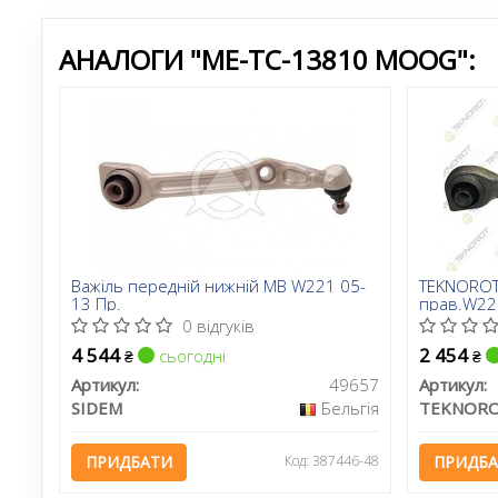
АНАЛОГИ "ME-TC-13810 MOOG":
Важіль передній нижній MB W221 05-
TEKNOROT 
13 Пр.
прав.W221
0 відгуків
4 544
2 454
сьогодні
₴
₴
Артикул:
49657
Артикул:
SIDEM
Бельгія
TEKNOR
ПРИДБАТИ
Код: 387446-48
ПРИДБ