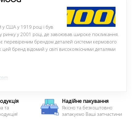
у США у 1919 році і був
 ринку у 2001 році, де завоював широке покликання.
 є перевіреним брендом деталей системи кермового
ож цей бренд відомий у світі високоякісними деталями
.com
одукція
Надійне пакування
а та
Якісно та безкоштовно
одукція!
запакуємо Ваші запчастини