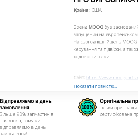
Країна :
США
Бренд
MOOG
був заснований 
запущений на європейському
На сьогоднішній день MOOG
керування та підвіски, а так
ходової системи.
Сайт:
https://www.moogparts
Показати повністю...
Відправляємо в день
Оригінальна пр
замовлення
Тільки оригінальн
Більше 90% запчастин в
сертифікована пр
наявності, тому ми
відправляємо в день
замовлення!