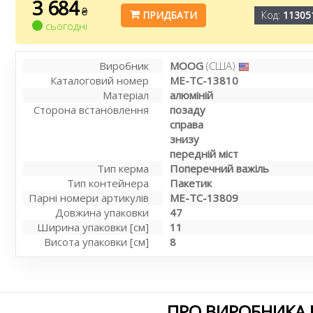
3 684
₴
ПРИДБАТИ
Код:
11305
сьогодні
Виробник
MOOG
(США)
Каталоговий номер
ME-TC-13810
Матеріал
алюміній
Сторона встановлення
позаду
справа
знизу
передній міст
Тип керма
Поперечний важіль
Тип контейнера
Пакетик
Парні номери артикулів
ME-TC-13809
Довжина упаковки
47
Ширина упаковки [см]
11
Висота упаковки [см]
8
ПРО ВИРОБНИКА