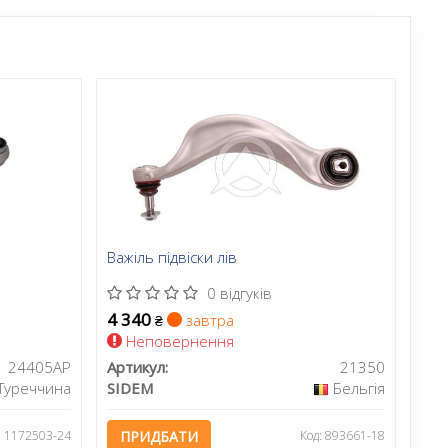
Важіль підвіски лів
0 відгуків
4 340
завтра
₴
Неповернення
24405AP
Артикул:
21350
Туреччина
SIDEM
Бельгія
: 1172503-24
ПРИДБАТИ
Код: 893661-18