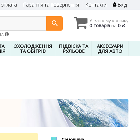
 оплата
Гарантія та повернення
Контакти
Вхід
У вашому кошику
0 товарів
на
0 ₴
01A
ТА
ОХОЛОДЖЕННЯ
ПІДВІСКА ТА
АКСЕСУАРИ
ІЯ
ТА ОБІГРІВ
РУЛЬОВЕ
ДЛЯ АВТО
Самовивіз