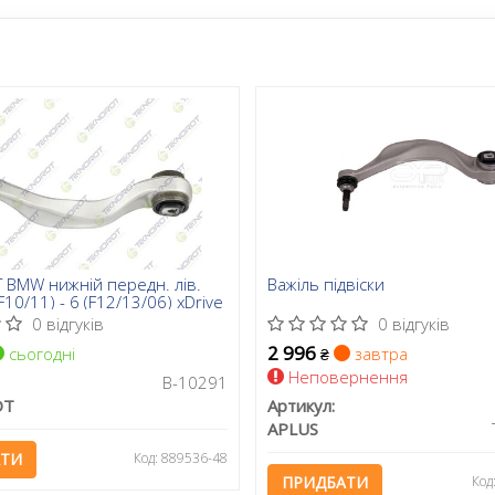
BMW нижній передн. лів.
Важіль підвіски
F10/11) - 6 (F12/13/06) xDrive
0 відгуків
0 відгуків
2 996
сьогодні
завтра
₴
Неповернення
B-10291
OT
Артикул:
APLUS
АТИ
Код: 889536-48
ПРИДБАТИ
Код