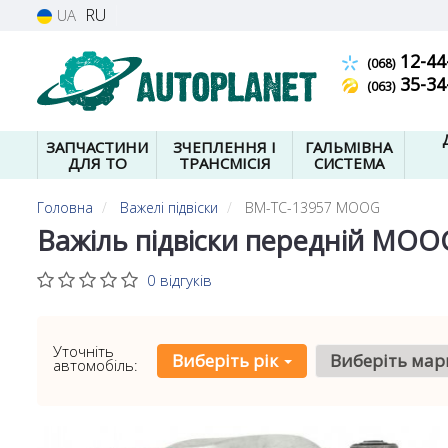
RU
UA
12-44
(068)
35-34
(063)
ЗАПЧАСТИНИ
ЗЧЕПЛЕННЯ І
ГАЛЬМІВНА
ДЛЯ ТО
ТРАНСМІСІЯ
СИСТЕМА
Головна
Важелі підвіски
BM-TC-13957 MOOG
Важіль підвіски передній MOO
0 відгуків
Уточніть
Виберіть рік
Виберіть мар
автомобіль: