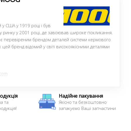
у США у 1919 році і був
 ринку у 2001 році, де завоював широке покликання.
 є перевіреним брендом деталей системи кермового
ож цей бренд відомий у світі високоякісними деталями
.com
одукція
Надійне пакування
а та
Якісно та безкоштовно
одукція!
запакуємо Ваші запчастини