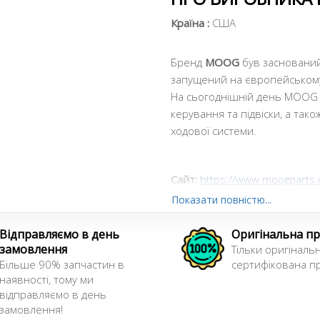
Країна :
США
Бренд
MOOG
був заснований 
запущений на європейському
На сьогоднішній день MOOG
керування та підвіски, а так
ходової системи.
Сайт:
https://www.moogparts
Показати повністю...
Відправляємо в день
Оригінальна пр
замовлення
Тільки оригінальн
Більше 90% запчастин в
сертифікована пр
наявності, тому ми
відправляємо в день
замовлення!