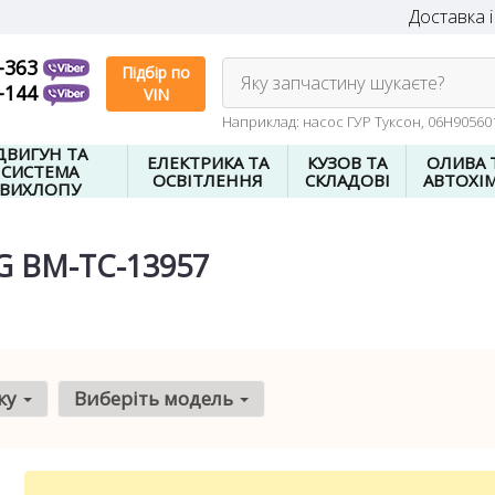
Доставка і
-363
Підбір по
Яку запчастину шукаєте?
-144
VIN
Наприклад: насос ГУР Туксон, 06H9056
ДВИГУН ТА
ЕЛЕКТРИКА ТА
КУЗОВ ТА
ОЛИВА 
СИСТЕМА
ОСВІТЛЕННЯ
СКЛАДОВІ
АВТОХІМ
ВИХЛОПУ
G BM-TC-13957
ку
Виберіть модель