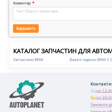
Коментар
*
Відправити
КАТАЛОГ ЗАПЧАСТИН ДЛЯ АВТОМ
Запчастини BMW
Важелі підвіски BMW 5 S
Контакти
12-4
(068)
35-3
(063)
Замовити дз
Запит по VI