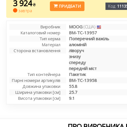
3 924
₴
ПРИДБАТИ
Код:
1113
завтра
Виробник
MOOG
(США)
Каталоговий номер
BM-TC-13957
Тип керма
Поперечний важіль
Матеріал
алюміній
Сторона встановлення
ліворуч
знизу
спереду
передній міст
Тип контейнера
Пакетик
Парні номери артикулів
BM-TC-13958
Довжина упаковки
55.8
Ширина упаковки [см]
25.7
Висота упаковки [см]
9.1
ПРО ВИРОБНИКА