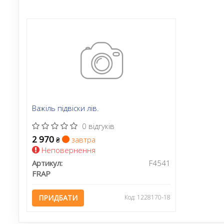
Важіль підвіски лів.
0 відгуків
2 970
завтра
₴
Неповернення
Артикул:
F4541
FRAP
ПРИДБАТИ
Код: 1228170-18