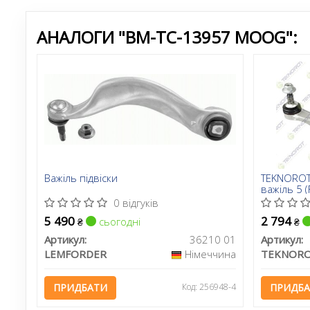
АНАЛОГИ "BM-TC-13957 MOOG":
Важіль підвіски
TEKNOROT 
важіль 5 (
0 відгуків
5 490
2 794
сьогодні
₴
₴
Артикул:
36210 01
Артикул:
LEMFORDER
Німеччина
TEKNOR
ПРИДБАТИ
Код: 256948-4
ПРИДБ