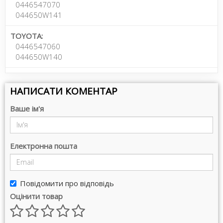
0446547070
044650W141
TOYOTA:
0446547060
044650W140
НАПИСАТИ КОМЕНТАР
Ваше ім'я
Електронна пошта
Повідомити про відповідь
Оцінити товар