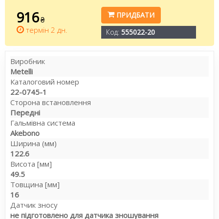
916
ПРИДБАТИ
₴
термін 2 дн.
Код:
555022-20
Виробник
Metelli
Каталоговий номер
22-0745-1
Сторона встановлення
Передні
Гальмівна система
Akebono
Ширина (мм)
122.6
Висота [мм]
49.5
Товщина [мм]
16
Датчик зносу
не підготовлено для датчика зношування