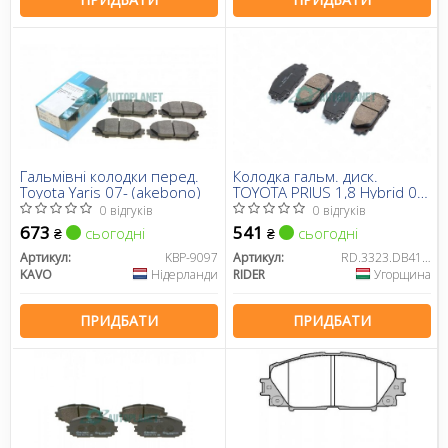
Гальмівні колодки перед.
Колодка гальм. диск.
Toyota Yaris 07- (akebono)
TOYOTA PRIUS 1,8 Hybrid 09-
передн. (RIDER)
0 відгуків
0 відгуків
673
541
сьогодні
сьогодні
₴
₴
Артикул:
KBP-9097
Артикул:
RD.3323.DB4173
KAVO
Нідерланди
RIDER
Угорщина
ПРИДБАТИ
ПРИДБАТИ