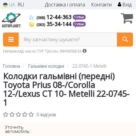
RU
Доставка і оплата
Контакти
Вхід
UA
12-44-363
(068)
35-34-144
(063)
Яку запчастину шукаєте?
Наприклад: насос ГУР Туксон, 06H905601A
Головна
Гальмівні колодки
22-0745-1 Metelli
Колодки гальмівні (передні)
Toyota Prius 08-/Corolla
12-/Lexus CT 10- Metelli 22-0745-
1
0 відгуків
Уточніть
автомобіль: