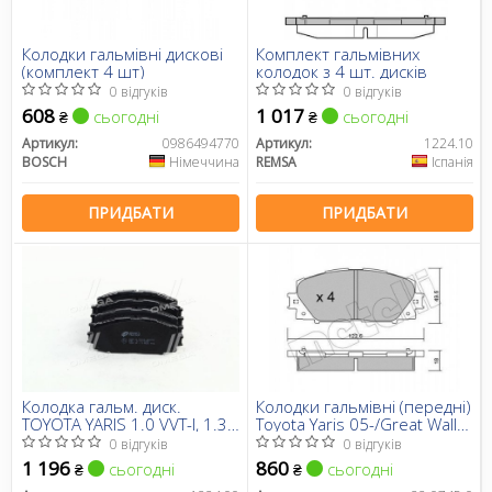
Колодки гальмівні дискові
Комплект гальмівних
(комплект 4 шт)
колодок з 4 шт. дисків
0 відгуків
0 відгуків
608
1 017
сьогодні
сьогодні
₴
₴
Артикул:
0986494770
Артикул:
1224.10
BOSCH
Німеччина
REMSA
Іспанія
ПРИДБАТИ
ПРИДБАТИ
Колодка гальм. диск.
Колодки гальмівні (передні)
TOYOTA YARIS 1.0 VVT-I, 1.3
Toyota Yaris 05-/Great Wall
VVT-I, 1.4D-4D 01/06 -
C30/Lingao/Tengyi 09-
0 відгуків
0 відгуків
передн. (вир-во REMSA)
1 196
860
сьогодні
сьогодні
₴
₴