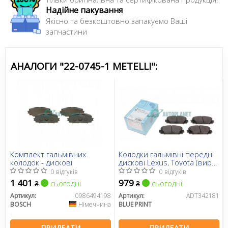
Надійне пакування
Якісно та безкоштовно запакуємо Ваші
запчастини
АНАЛОГИ "22-0745-1 METELLI":
Комплект гальмівних
Колодки гальмівні передні
колодок - дискові
дискові Lexus, Toyota (вир-
во Blue Print)
0 відгуків
0 відгуків
1 401
979
сьогодні
сьогодні
₴
₴
Артикул:
0986494198
Артикул:
ADT342181
BOSCH
Німеччина
BLUE PRINT
ПРИДБАТИ
ПРИДБАТИ