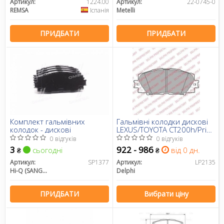
Артикул:
1224.00
Артикул:
22-0745-0
REMSA
Іспанія
Metelli
ПРИДБАТИ
ПРИДБАТИ
Комплект гальмівних
Гальмівні колодки дискові
колодок - дискові
LEXUS/TOYOTA CT200h/Prius
"F "09>>
0 відгуків
0 відгуків
3
922 - 986
сьогодні
від 0 дн.
₴
₴
Артикул:
SP1377
Артикул:
LP2135
Hi-Q (SANGSIN)
Delphi
ПРИДБАТИ
Вибрати ціну