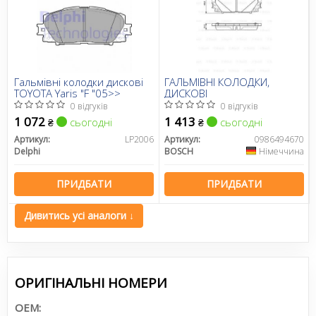
Гальмівні колодки дискові
ГАЛЬМІВНІ КОЛОДКИ,
TOYOTA Yaris "F "05>>
ДИСКОВІ
0 відгуків
0 відгуків
1 072
1 413
сьогодні
сьогодні
₴
₴
Артикул:
LP2006
Артикул:
0986494670
Delphi
BOSCH
Німеччина
ПРИДБАТИ
ПРИДБАТИ
Дивитись усі аналоги ↓
ОРИГІНАЛЬНІ НОМЕРИ
OEM: