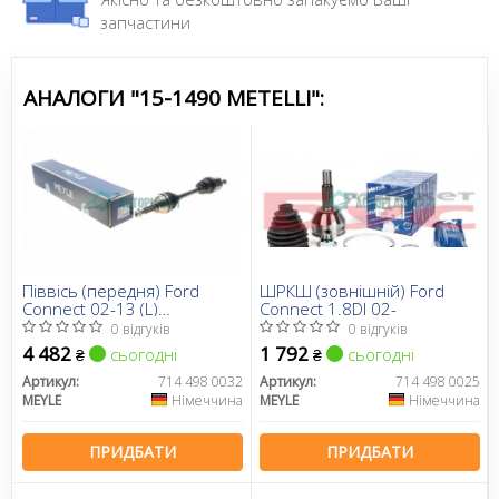
запчастини
АНАЛОГИ "15-1490 METELLI":
Піввісь (передня) Ford
ШРКШ (зовнішній) Ford
Connect 02-13 (L)
Connect 1.8DI 02-
(25x26x628)
0 відгуків
0 відгуків
4 482
1 792
сьогодні
сьогодні
₴
₴
Артикул:
714 498 0032
Артикул:
714 498 0025
MEYLE
Німеччина
MEYLE
Німеччина
ПРИДБАТИ
ПРИДБАТИ