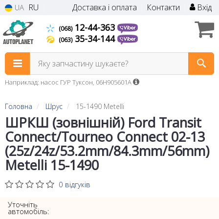
RU
Доставка і оплата
Контакти
Вхід
UA
12-44-363
(068)
35-34-144
(063)
Яку запчастину шукаєте?
Наприклад: насос ГУР Туксон, 06H905601A
Головна
Шрус
15-1490 Metelli
ШРКШ (зовнішній) Ford Transit
Connect/Tourneo Connect 02-13
(25z/24z/53.2mm/84.3mm/56mm)
Metelli 15-1490
0 відгуків
Уточніть
автомобіль: