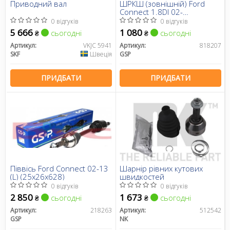
Приводний вал
ШРКШ (зовнішній) Ford
Connect 1.8DI 02-
(25x24x156.5)
0 відгуків
0 відгуків
5 666
1 080
сьогодні
сьогодні
₴
₴
Артикул:
VKJC 5941
Артикул:
818207
SKF
Швеція
GSP
ПРИДБАТИ
ПРИДБАТИ
Піввісь Ford Connect 02-13
Шарнір рівних кутових
(L) (25x26x628)
швидкостей
0 відгуків
0 відгуків
2 850
1 673
сьогодні
сьогодні
₴
₴
Артикул:
218263
Артикул:
512542
GSP
NK