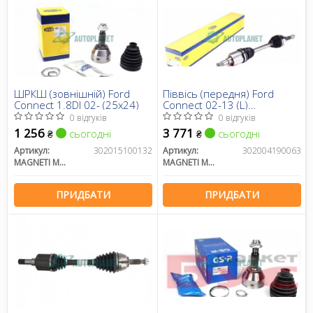
ШРКШ (зовнішній) Ford
Піввісь (передня) Ford
Connect 1.8DI 02- (25x24)
Connect 02-13 (L)
(25x26x628)
0 відгуків
0 відгуків
1 256
3 771
сьогодні
сьогодні
₴
₴
Артикул:
302015100132
Артикул:
302004190063
MAGNETI MARELLI
MAGNETI MARELLI
ПРИДБАТИ
ПРИДБАТИ