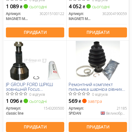
1 089
4 052
сьогодні
сьогодні
₴
₴
Артикул:
302015100122
Артикул:
302004190059
MAGNETI MARELLI
MAGNETI MARELLI
ПРИДБАТИ
ПРИДБАТИ
JP GROUP FORD ШРКШ
Ремонтний комплект
зовнішній Focus
пильника шарніра рівних
1,8DI/TDCi/Turbo DI 2,0 16v
кутових швидкостей, з
0 відгуків
0 відгуків
10/98-
елементами монтажу
1 096
569
сьогодні
завтра
₴
₴
Артикул:
1543200500
Артикул:
21185
classic line
SPIDAN
Великобританія
ПРИДБАТИ
ПРИДБАТИ