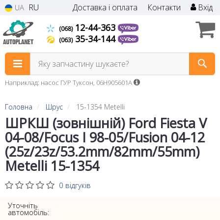
RU
Доставка і оплата
Контакти
Вхід
UA
12-44-363
(068)
35-34-144
(063)
Яку запчастину шукаєте?
Наприклад: насос ГУР Туксон, 06H905601A
Головна
Шрус
15-1354 Metelli
ШРКШ (зовнішній) Ford Fiesta V
04-08/Focus I 98-05/Fusion 04-12
(25z/23z/53.2mm/82mm/55mm)
Metelli 15-1354
0 відгуків
Уточніть
автомобіль: