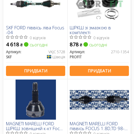
SKF FORD піввісь ліва Focus
ШРКШ зі змазкою в
-04
комплекті
0 відгуків
0 відгуків
4 618
878
сьогодні
сьогодні
₴
₴
Артикул:
VKJC 5728
Артикул:
2710-1354
SKF
Швеція
PROFIT
ПРИДБАТИ
ПРИДБАТИ
MAGNETI MARELLI FORD
MAGNETI MARELLI FORD
ШРКШ зовнішній к-кт Focus
піввісь FOCUS 1.8D,TD 98-
1.4,1.6,1.8,2.0 98-
лів.
0 відгуків
0 відгуків