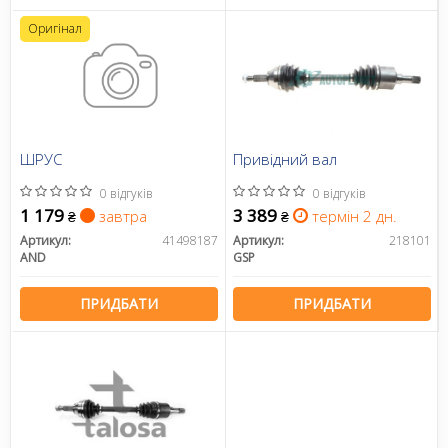
Оригінал
ШРУС
Привідний вал
0 відгуків
0 відгуків
1 179
3 389
завтра
термін 2 дн.
₴
₴
Артикул:
41498187
Артикул:
218101
AND
GSP
ПРИДБАТИ
ПРИДБАТИ