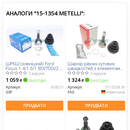
АНАЛОГИ "15-1354 METELLI":
ШРКШ (зовнішній) Ford
Шарнір рівних кутових
Focus 1.4/1.6/1.8DI/TDDi/2.0
швидкостей з елементами
98-04 (25x23x145.5)
монтажу
0 відгуків
0 відгуків
1 059
1 324
сьогодні
сьогодні
₴
₴
Артикул:
818013
Артикул:
771 0258 30
GSP
FAG
Німеччина
ПРИДБАТИ
ПРИДБАТИ