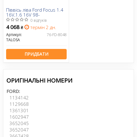
Піввісь ліва Ford Focus 1.4
16V,1.6 16V 98-
0 відгуків
4 068
термін 2 дн.
₴
Артикул:
76-FD-8048
TALOSA
ПРИДБАТИ
ОРИГІНАЛЬНІ НОМЕРИ
FORD:
1134142
1129668
1361301
1602947
3652045
3652047
3667428