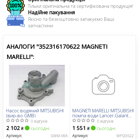
Тільки оригінальна та сертифікована продукція!
Надійне пакування
Якісно та безкоштовно запакуємо Ваші
запчастини
АНАЛОГИ "352316170622 MAGNETI
MARELLI":
Насос водяний MITSUBISHI
MAGNETI MARELLI MITSUBISHI
(вир-во GMB)
помпа води Lancer,Galant
1.8TD 88-
0 відгуків
0 відгуків
2 102
1 551
сьогодні
сьогодні
₴
₴
Артикул:
GWM-69A
Артикул:
WPQ0622