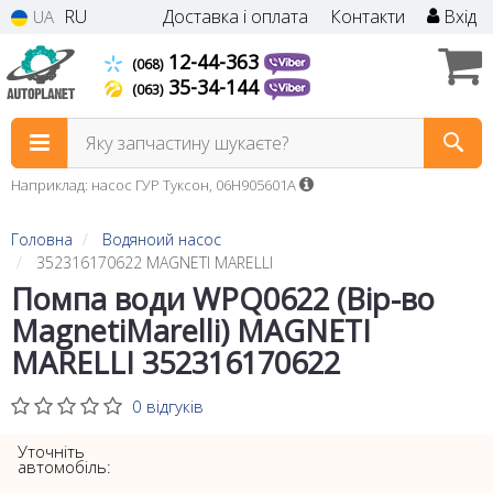
RU
Доставка і оплата
Контакти
Вхід
UA
12-44-363
(068)
35-34-144
(063)
Яку запчастину шукаєте?
Наприклад: насос ГУР Туксон, 06H905601A
Головна
Водяноий насос
352316170622 MAGNETI MARELLI
Помпа води WPQ0622 (Вір-во
MagnetiMarelli) MAGNETI
MARELLI 352316170622
0 відгуків
Уточніть
автомобіль: