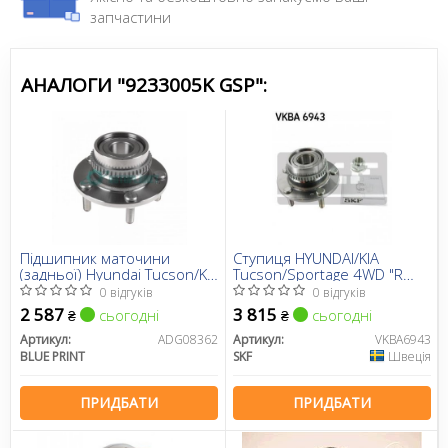
запчастини
АНАЛОГИ "9233005K GSP":
Підшипник маточини
Ступиця HYUNDAI/KIA
(задньої) Hyundai Tucson/Kia
Tucson/Sportage 4WD "R
Sportage 04-(+ABS)(к-кт)
"04-10
0 відгуків
0 відгуків
2 587
3 815
сьогодні
сьогодні
₴
₴
Артикул:
ADG08362
Артикул:
VKBA6943
BLUE PRINT
SKF
Швеція
ПРИДБАТИ
ПРИДБАТИ