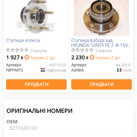
Ступиця колеса
Ступиця взборі зад.
HYUNDAI SANTA FE 2.4I 16V,
2.7I 24V, 2.0CRDI 16V (4WD)
0 відгуків
0 відгуків
00.07-,TUCSON
1 927
2 230
термін 2 дн.
термін 2 дн.
₴
₴
04.06-,SPORT
Артикул:
N4710535
Артикул:
44-20531
NIPPARTS
Нідерланди
ASHIKA
Італія
ПРИДБАТИ
ПРИДБАТИ
ОРИГІНАЛЬНІ НОМЕРИ
OEM:
527102E100