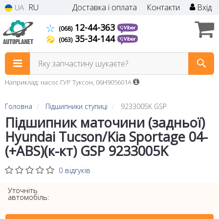
RU
Доставка і оплата
Контакти
Вхід
UA
12-44-363
(068)
35-34-144
(063)
Яку запчастину шукаєте?
Наприклад: насос ГУР Туксон, 06H905601A
Головна
Підшипники ступиці
9233005K GSP
Підшипник маточини (задньої)
Hyundai Tucson/Kia Sportage 04-
(+ABS)(к-кт) GSP 9233005K
0 відгуків
Уточніть
автомобіль: