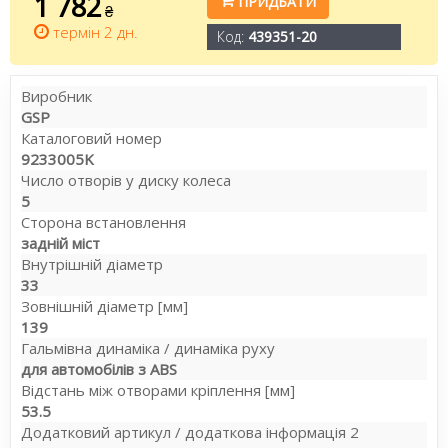
1 782
ПРИДБАТИ
₴
термін 2 дн.
Код:
439351-20
Виробник
GSP
Каталоговий номер
9233005K
Число отворів у диску колеса
5
Сторона встановлення
задній міст
Внутрішній діаметр
33
Зовнішній діаметр [мм]
139
Гальмівна динаміка / динаміка руху
для автомобілів з ABS
Відстань між отворами кріплення [мм]
53.5
Додатковий артикул / додаткова інформація 2