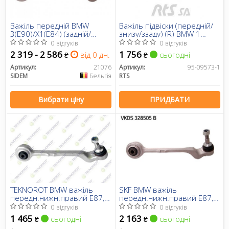
Важіль передній BMW
Важіль підвіски (передній/
3(E90)/X1(E84) (задній/
знизу/ззаду) (R) BMW 1
правий)
(E81/E82/E87/E88)/3 (E90-
0 відгуків
0 відгуків
E93) 04-13/X1 (E84) 09-15
2 319 - 2 586
1 756
від 0 дн.
сьогодні
₴
₴
Артикул:
21076
Артикул:
95-09573-1
SIDEM
Бельгія
RTS
Вибрати ціну
ПРИДБАТИ
TEKNOROT BMW важіль
SKF BMW важіль
передн.нижн.правий E87,3
передн.нижн.правий E87,3
E90 04-
E90 04-
0 відгуків
0 відгуків
1 465
2 163
сьогодні
сьогодні
₴
₴