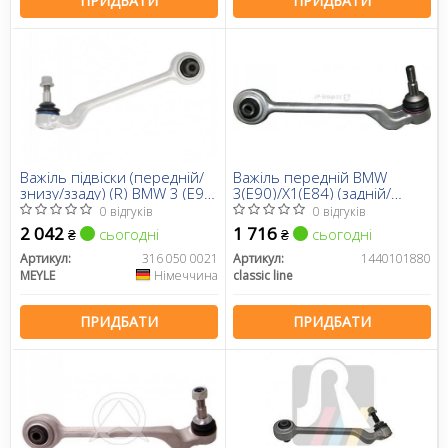
ПРИДБАТИ
ПРИДБАТИ
Важіль підвіски (передній/
Важіль передній BMW
знизу/ззаду) (R) BMW 3 (E90-
3(E90)/X1(E84) (задній/
E93) 04-
правий)
0 відгуків
0 відгуків
2 042
1 716
сьогодні
сьогодні
₴
₴
Артикул:
316 050 0021
Артикул:
1440101880
MEYLE
Німеччина
classic line
ПРИДБАТИ
ПРИДБАТИ