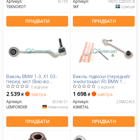
Артикул:
B-155
Артикул:
VKDS 328505 B
TEKNOROT
SKF
Швеція
ПРИДБАТИ
ПРИДБАТИ
Важіль BMW 1-3, X1 03-
Важіль підвіски (передній/
перед. міст (Вир-во
знизу/ззаду) (R) BMW 1
LEMFORDER)
(E81/E82/E87/E88)/3 (E90-
0 відгуків
0 відгуків
E93) 04-13/X1 (E84) 09-15
2 539
1 698
завтра
завтра
₴
₴
Артикул:
30340 01
Артикул:
23BM2453
LEMFORDER
Німеччина
ASMETAL
ПРИДБАТИ
ПРИДБАТИ