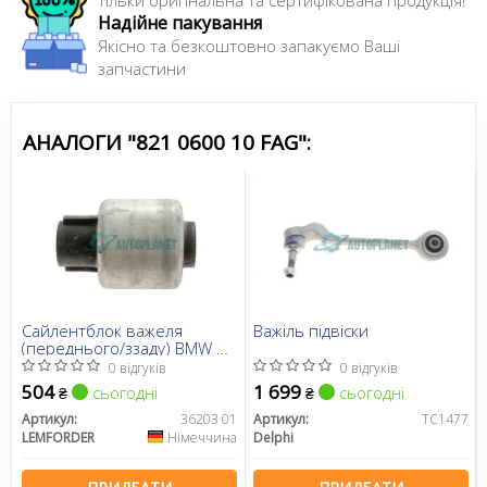
Надійне пакування
Якісно та безкоштовно запакуємо Ваші
запчастини
АНАЛОГИ "821 0600 10 FAG":
Сайлентблок важеля
Важіль підвіски
(переднього/ззаду) BMW 3
(E90-E93) 04-
0 відгуків
0 відгуків
504
1 699
сьогодні
сьогодні
₴
₴
Артикул:
36203 01
Артикул:
TC1477
LEMFORDER
Німеччина
Delphi