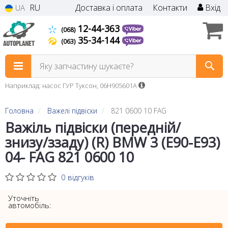
RU
Доставка і оплата
Контакти
Вхід
UA
12-44-363
(068)
35-34-144
(063)
Яку запчастину шукаєте?
Наприклад: насос ГУР Туксон, 06H905601A
Головна
Важелі підвіски
821 0600 10 FAG
Важіль підвіски (передній/
знизу/ззаду) (R) BMW 3 (E90-E93)
04- FAG 821 0600 10
0 відгуків
Уточніть
автомобіль: