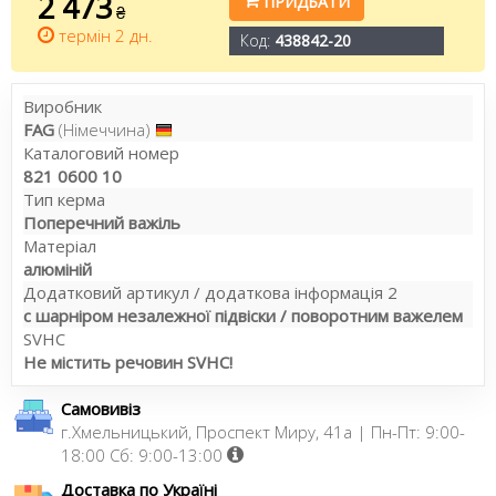
2 473
ПРИДБАТИ
₴
термін 2 дн.
Код:
438842-20
Виробник
FAG
(Німеччина)
Каталоговий номер
821 0600 10
Тип керма
Поперечний важіль
Матеріал
алюміній
Додатковий артикул / додаткова інформація 2
c шарніром незалежної підвіски / поворотним важелем
SVHC
Не містить речовин SVHC!
Самовивіз
г.Хмельницький, Проспект Миру, 41а | Пн-Пт: 9:00-
18:00 Сб: 9:00-13:00
Доставка по Україні