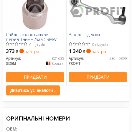
Сайлентблок важеля
Важіль підвіски
перед. (нижн./зад.) BMW
1/3/X1 03-15
0 відгуків
0 відгуків
373
1 340
завтра
завтра
₴
₴
Артикул:
821635
Артикул:
2304-0399
SIDEM
Бельгія
PROFIT
ПРИДБАТИ
ПРИДБАТИ
Дивитись усі аналоги ↓
ОРИГІНАЛЬНІ НОМЕРИ
OEM: