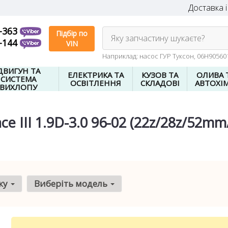
Доставка і
-363
Підбір по
Яку запчастину шукаєте?
-144
VIN
Наприклад: насос ГУР Туксон, 06H9056
ДВИГУН ТА
ЕЛЕКТРИКА ТА
КУЗОВ ТА
ОЛИВА 
СИСТЕМА
ОСВІТЛЕННЯ
СКЛАДОВІ
АВТОХІМ
ВИХЛОПУ
e III 1.9D-3.0 96-02 (22z/28z/52mm
ку
Виберіть модель