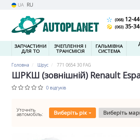
RU
UA
12-44
(068)
35-34
(063)
ЗАПЧАСТИНИ
ЗЧЕПЛЕННЯ І
ГАЛЬМІВНА
ДЛЯ ТО
ТРАНСМІСІЯ
СИСТЕМА
Головна
Шрус
771 0654 30 FAG
ШРКШ (зовнішній) Renault Espac
0 відгуків
Уточніть
Виберіть рік
Виберіть мар
автомобіль: