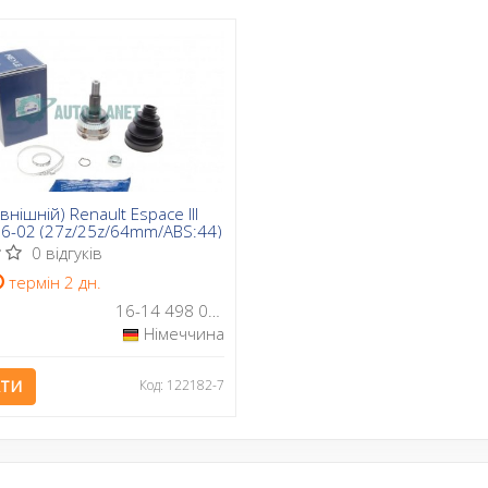
нішній) Renault Espace III
96-02 (27z/25z/64mm/ABS:44)
0 відгуків
термін 2 дн.
16-14 498 0036
Німеччина
АТИ
Код: 122182-7