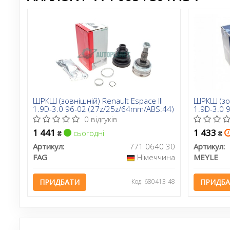
ШРКШ (зовнішній) Renault Espace III
ШРКШ (зов
1.9D-3.0 96-02 (27z/25z/64mm/ABS:44)
1.9D-3.0 
0 відгуків
1 441
1 433
сьогодні
₴
₴
Артикул:
771 0640 30
Артикул:
FAG
Німеччина
MEYLE
ПРИДБАТИ
Код: 680413-48
ПРИДБ