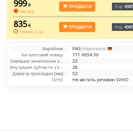
999
₴
ПРИДБАТИ
Код:
436
завтра
835
₴
ПРИДБАТИ
Код:
436
термін 2 дн.
Виробник
FAG
(Німеччина)
Каталоговий номер
771 0654 30
Зовнішнє зачеплення з боку колеса
22
Внутрішнє зубчасте з'єднання з боку колеса
28
Діаметр прокладки [мм]
52
SVHC
Не містить речовин SVHC!