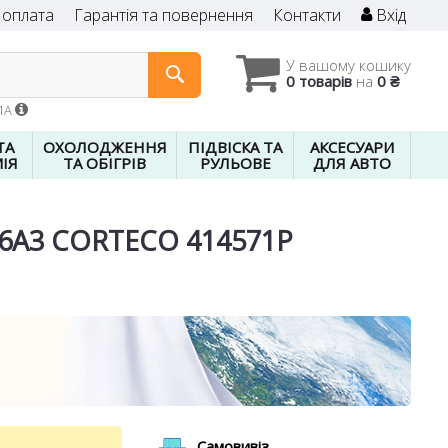
 оплата
Гарантія та повернення
Контакти
Вхід
У вашому кошику
0 товарів
на
0 ₴
01A
ТА
ОХОЛОДЖЕННЯ
ПІДВІСКА ТА
АКСЕСУАРИ
ІЯ
ТА ОБІГРІВ
РУЛЬОВЕ
ДЛЯ АВТО
836A3 CORTECO 414571P
Самовивіз