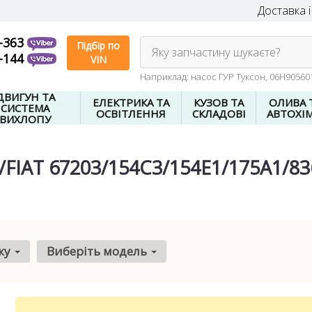
Доставка і
-363
Підбір по
Яку запчастину шукаєте?
-144
VIN
Наприклад: насос ГУР Туксон, 06H9056
ДВИГУН ТА
ЕЛЕКТРИКА ТА
КУЗОВ ТА
ОЛИВА 
СИСТЕМА
ОСВІТЛЕННЯ
СКЛАДОВІ
АВТОХІМ
ВИХЛОПУ
/FIAT 67203/154C3/154E1/175A1/
ку
Виберіть модель