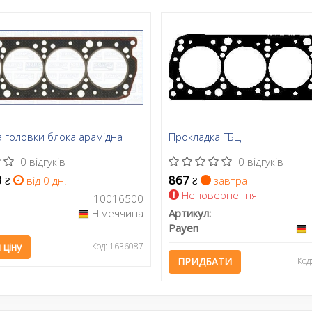
 головки блока арамідна
Прокладка ГБЦ
0 відгуків
0 відгуків
3
867
від 0 дн.
завтра
₴
₴
Неповернення
10016500
Німеччина
Артикул:
Payen
 ціну
Код: 1636087
ПРИДБАТИ
Код