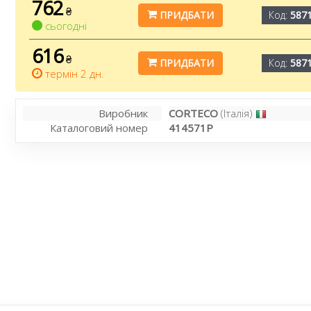
762
₴
ПРИДБАТИ
Код:
587
сьогодні
616
₴
ПРИДБАТИ
Код:
587
термін 2 дн.
Виробник
CORTECO
(Італія)
Каталоговий номер
414571P