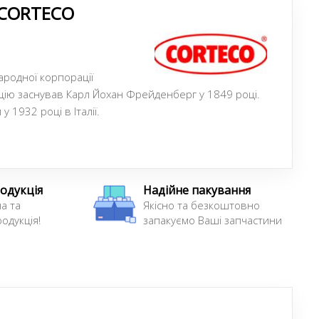
CORTECO
ародної корпорації
цію заснував Карл Йохан Фрейденберг у 1849 році.
 1932 році в Італії.
одукція
Надійне пакування
а та
Якісно та безкоштовно
одукція!
запакуємо Ваші запчастини