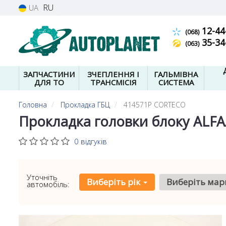
RU
UA
12-44
(068)
35-34
(063)
ЗАПЧАСТИНИ
ЗЧЕПЛЕННЯ І
ГАЛЬМІВНА
ДЛЯ ТО
ТРАНСМІСІЯ
СИСТЕМА
Головна
Прокладка ГБЦ
414571P CORTECO
Прокладка головки блоку ALFA
0 відгуків
Уточніть
Виберіть рік
Виберіть мар
автомобіль: