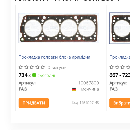
Прокладка головки блока арамідна
Прокладка
0 відгуків
734
667 - 72
сьогодні
₴
Артикул:
10067800
Артикул:
FAG
Німеччина
FAG
ПРИДБАТИ
Код: 1636097-48
Вибрати