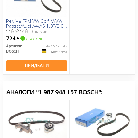
Ремінь ГРМ VW Golf IV/VW
Passat/Audi A4/A6 1.8T/2.0i
96-05/Skoda Octavia 1.8i/T
0 відгуків
96-10 (150x23)
724
сьогодні
₴
Артикул:
1 987 949 192
BOSCH
Німеччина
ПРИДБАТИ
АНАЛОГИ "1 987 948 157 BOSCH":