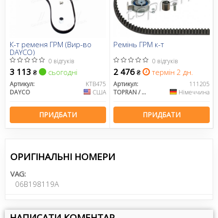
К-т ременя ГРМ (Вир-во
Ремінь ГРМ к-т
DAYCO)
0 відгуків
0 відгуків
3 113
2 476
сьогодні
термін 2 дн.
₴
₴
Артикул:
KTB475
Артикул:
111205
DAYCO
США
TOPRAN / HANS PRIES
Німеччина
ПРИДБАТИ
ПРИДБАТИ
ОРИГІНАЛЬНІ НОМЕРИ
VAG:
06B198119A
НАПИСАТИ КОМЕНТАР