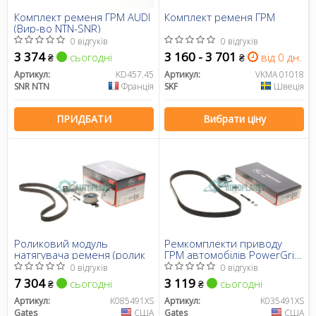
Комплект ременя ГРМ AUDI
Комплект ременя ГРМ
(Вир-во NTN-SNR)
0 відгуків
0 відгуків
3 374
3 160 - 3 701
сьогодні
від 0 дн.
₴
₴
Артикул:
KD457.45
Артикул:
VKMA 01018
SNR NTN
Франція
SKF
Швеція
ПРИДБАТИ
Вибрати ціну
Роликовий модуль
Ремкомплекти приводу
натягувача ременя (ролик
ГРМ автомобілів PowerGrip
Kit (Вир-во Gates)
0 відгуків
0 відгуків
7 304
3 119
сьогодні
сьогодні
₴
₴
Артикул:
K085491XS
Артикул:
K035491XS
Gates
США
Gates
США