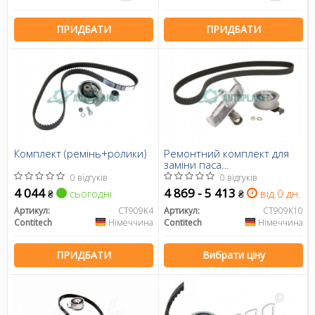
ПРИДБАТИ
ПРИДБАТИ
Комплект (ремінь+ролики)
Ремонтний комплект для
заміни паса
газорозподільчого
0 відгуків
0 відгуків
механізму
4 044
4 869 - 5 413
сьогодні
від 0 дн.
₴
₴
Артикул:
CT909K4
Артикул:
CT909K10
Contitech
Німеччина
Contitech
Німеччина
ПРИДБАТИ
Вибрати ціну