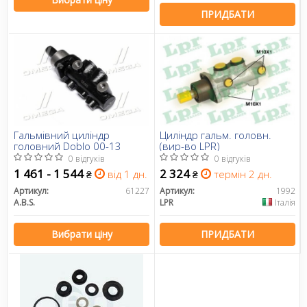
ПРИДБАТИ
Гальмівний циліндр
Циліндр гальм. головн.
головний Doblo 00-13
(вир-во LPR)
0 відгуків
0 відгуків
1 461 - 1 544
2 324
від 1 дн.
термін 2 дн.
₴
₴
Артикул:
61227
Артикул:
1992
A.B.S.
LPR
Італія
Вибрати ціну
ПРИДБАТИ