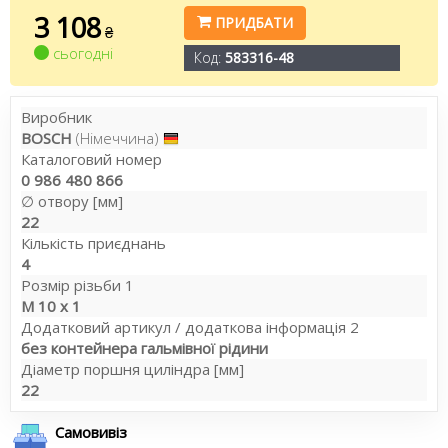
3 108
ПРИДБАТИ
₴
сьогодні
Код:
583316-48
Виробник
BOSCH
(Німеччина)
Каталоговий номер
0 986 480 866
∅ отвору [мм]
22
Кількість приєднань
4
Розмір різьби 1
M 10 x 1
Додатковий артикул / додаткова інформація 2
без контейнера гальмівної рідини
Діаметр поршня циліндра [мм]
22
Самовивіз