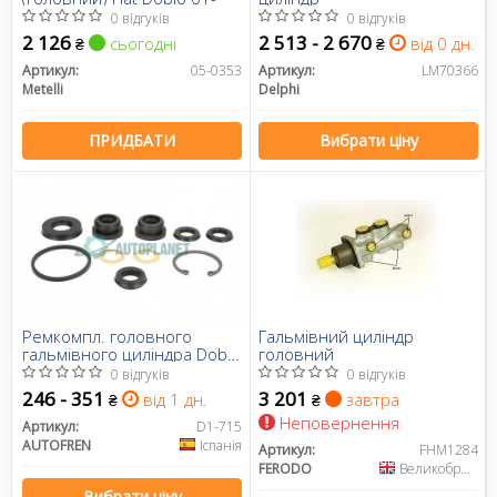
0 відгуків
0 відгуків
2 126
2 513 - 2 670
сьогодні
від 0 дн.
₴
₴
Артикул:
05-0353
Артикул:
LM70366
Metelli
Delphi
ПРИДБАТИ
Вибрати ціну
Ремкомпл. головного
Гальмівний циліндр
гальмівного циліндра Doblo
головний
01- 22,2mm
0 відгуків
0 відгуків
246 - 351
3 201
від 1 дн.
завтра
₴
₴
Неповернення
Артикул:
D1-715
AUTOFREN
Іспанія
Артикул:
FHM1284
FERODO
Великобританія
Вибрати ціну