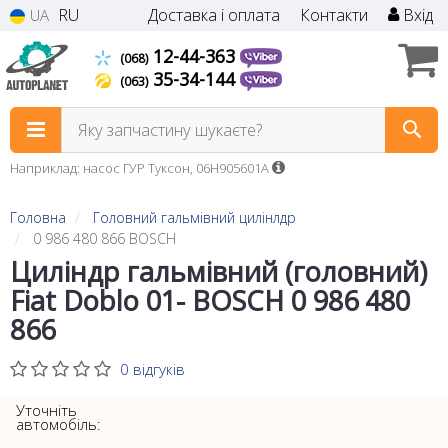
RU
Доставка і оплата
Контакти
Вхід
UA
12-44-363
(068)
35-34-144
(063)
Яку запчастину шукаєте?
Наприклад: насос ГУР Туксон, 06H905601A
Головна
Головний гальмівний цилінлдр
0 986 480 866 BOSCH
Циліндр гальмівний (головний)
Fiat Doblo 01- BOSCH 0 986 480
866
0 відгуків
Уточніть
автомобіль: