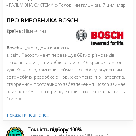
- ГАЛЬМІВНА СИСТЕМА
Головний гальмівний цилінлдр
ПРО ВИРОБНИКА BOSCH
Країна :
Німеччина
Bosch
- дуже відома компанія
в світі. Її асортимент перевищує 68тис. різновидів
автозапчастин, а виробляють їх в 146 країнах земної
кулі. Крім того, компанія займається обслуговуванням
автомобілів, розробкою нових компонентів і агрегатів,
створенням програмного забезпечення. Bosch займає
близько 24% частки ринку вторинних автозапчастин в
Європі.
Показати повністю...
Сайт:
http://ua.bosch-automotive.com/uk/
Точність підбору 100%
Усі запчастини BOSCH →
Неправильно підібрали за VIN-кодом?