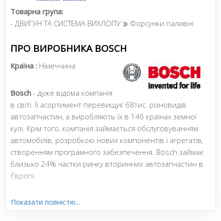
Товарна група:
- ДВИГУН ТА СИСТЕМА ВИХЛОПУ
Форсунки паливні
ПРО ВИРОБНИКА BOSCH
Країна :
Німеччина
Bosch
- дуже відома компанія
в світі. Її асортимент перевищує 68тис. різновидів
автозапчастин, а виробляють їх в 146 країнах земної
кулі. Крім того, компанія займається обслуговуванням
автомобілів, розробкою нових компонентів і агрегатів,
створенням програмного забезпечення. Bosch займає
близько 24% частки ринку вторинних автозапчастин в
Європі.
Показати повністю...
Сайт:
http://ua.bosch-automotive.com/uk/