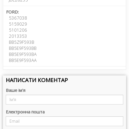
FORD:
5367038
5159029
5101206
2013353
BB5Z9F593B
BB5E9F593BB
BB5E9F593BA
BB5E9F593AA
НАПИСАТИ КОМЕНТАР
Ваше ім'я
Електронна пошта