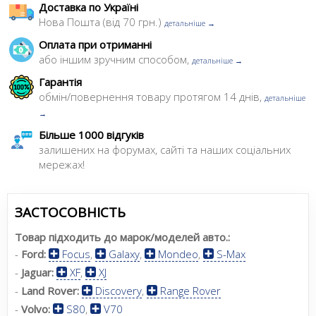
Доставка по Україні
Нова Пошта (від 70 грн.)
детальніше →
Оплата при отриманні
або іншим зручним способом,
детальніше →
Гарантія
обмін/повернення товару протягом 14 днів,
детальніше
→
Більше 1000 відгуків
залишених на форумах, сайті та наших соціальних
мережах!
ЗАСТОСОВНІСТЬ
Товар підходить до марок/моделей авто.:
-
Ford:
Focus
,
Galaxy
,
Mondeo
,
S-Max
-
Jaguar:
XF
,
XJ
-
Land Rover:
Discovery
,
Range Rover
-
Volvo:
S80
,
V70