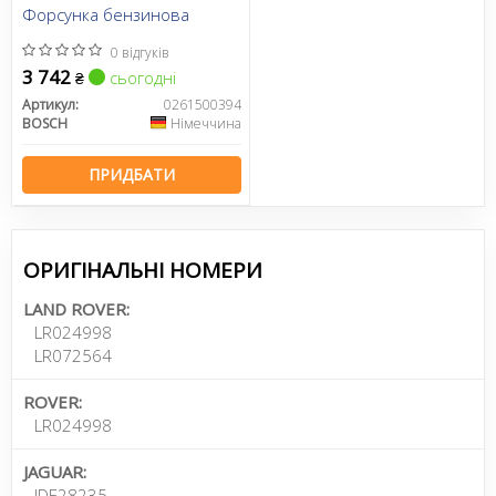
Форсунка бензинова
0 відгуків
3 742
сьогодні
₴
Артикул:
0261500394
BOSCH
Німеччина
ПРИДБАТИ
ОРИГІНАЛЬНІ НОМЕРИ
LAND ROVER:
LR024998
LR072564
ROVER:
LR024998
JAGUAR:
JDE28235