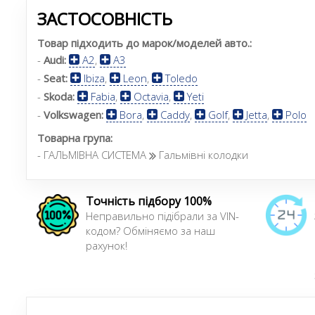
ЗАСТОСОВНІСТЬ
Товар підходить до марок/моделей авто.:
-
Audi:
A2
,
A3
-
Seat:
Ibiza
,
Leon
,
Toledo
-
Skoda:
Fabia
,
Octavia
,
Yeti
-
Volkswagen:
Bora
,
Caddy
,
Golf
,
Jetta
,
Polo
Товарна група:
- ГАЛЬМІВНА СИСТЕМА
Гальмівні колодки
Точність підбору 100%
Неправильно підібрали за VIN-
кодом? Обміняємо за наш
рахунок!