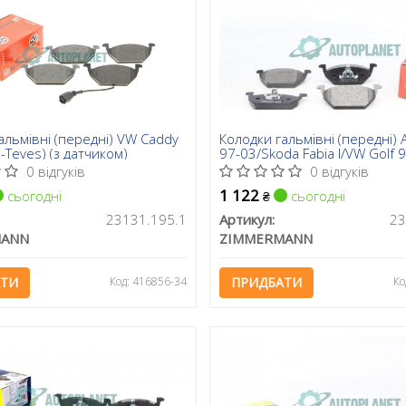
альмівні (передні) VW Caddy
Колодки гальмівні (передні) 
-Teves) (з датчиком)
97-03/Skoda Fabia I/VW Golf 
(ушки вверх) (Ate-Teves)
0 відгуків
0 відгуків
1 122
сьогодні
сьогодні
₴
23131.195.1
Артикул:
23
MANN
ZIMMERMANN
АТИ
Код: 416856-34
ПРИДБАТИ
Ко