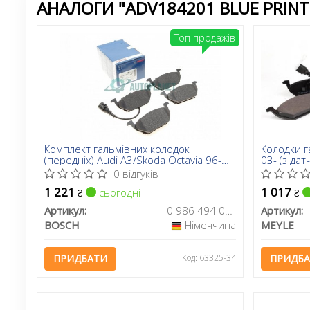
АНАЛОГИ "ADV184201 BLUE PRINT
Топ продажів
Комплект гальмівних колодок
Колодки г
(передніх) Audi A3/Skoda Octavia 96-
03- (з дат
13/Fabia 99-/VW Caddy/Golf 96-15
0 відгуків
(+датчик)
1 221
1 017
сьогодні
₴
₴
Артикул:
0 986 494 019
Артикул:
BOSCH
Німеччина
MEYLE
ПРИДБАТИ
Код: 63325-34
ПРИДБ