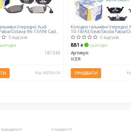
альмівні (передні) Audi
Колодки гальмівні (передні) 
Fabia/Octavia 96-13/VW Caddy
10-18/A3/Seat/Skoda Fabia/O
 97- (+датчик)
Golf 96-/Caddy/Polo 04-
0 відгуків
0 відгуків
881
ьогодні
сьогодні
₴
181349
Артикул:
ICER
АТИ
Код: 442506-34
ПРИДБАТИ
Ко
39698007
22698027