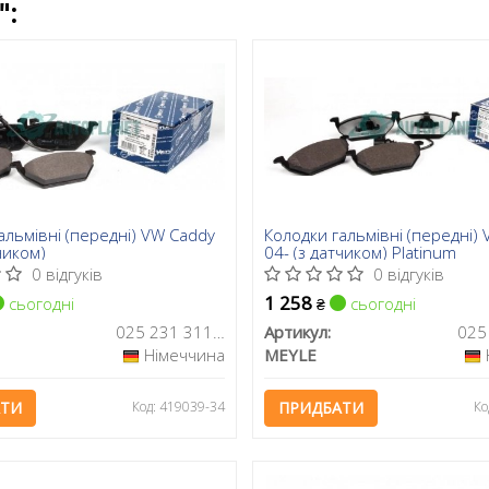
":
альмівні (передні) VW Caddy
Колодки гальмівні (передні)
чиком)
04- (з датчиком) Platinum
0 відгуків
0 відгуків
1 258
сьогодні
сьогодні
₴
025 231 3119/W
Артикул:
Німеччина
MEYLE
АТИ
Код: 419039-34
ПРИДБАТИ
Ко