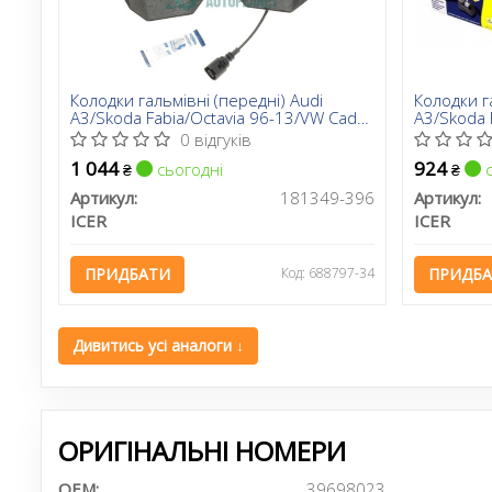
Колодки гальмівні (передні) Audi
Колодки г
A3/Skoda Fabia/Octavia 96-13/VW Caddy
A3/Skoda 
04-15/Golf 97- (+датчик)
04-15/Golf
0 відгуків
1 044
924
сьогодні
с
₴
₴
Артикул:
181349-396
Артикул:
ICER
ICER
ПРИДБАТИ
Код: 688797-34
ПРИДБ
Дивитись усі аналоги ↓
ОРИГІНАЛЬНІ НОМЕРИ
OEM:
39698023