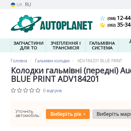
RU
UA
12-44
(068)
35-34
(063)
ЗАПЧАСТИНИ
ЗЧЕПЛЕННЯ І
ГАЛЬМІВНА
ДЛЯ ТО
ТРАНСМІСІЯ
СИСТЕМА
Головна
Гальмівні колодки
ADV184201 BLUE PRINT
Колодки гальмівні (передні) Au
BLUE PRINT ADV184201
0 відгуків
Уточніть
Виберіть рік
Виберіть мар
автомобіль: