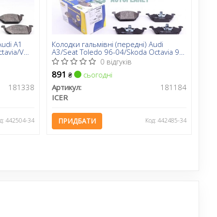
Audi A1
Колодки гальмівні (передні) Audi
ctavia/VW
A3/Seat Toledo 96-04/Skoda Octavia 96-
07/VW Golf 97-05/Polo 02-
0 відгуків
891
сьогодні
₴
181338
Артикул:
181184
ICER
д: 442504-34
ПРИДБАТИ
Код: 442485-34