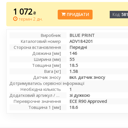
1 072
₴
ПРИДБАТИ
Код:
58
термін 2 дн.
Виробник
BLUE PRINT
Каталоговий номер
ADV184201
Сторона встановлення
Передні
Довжина [мм]
146
Ширина (мм)
55
Товщина [мм]
18.5
Вага [кг]
1.58
Датчик зносу
вкл. датчик зносу
Дотримуватись сервісної інформації
Необхідна кількість
1
Додатковий артикул / додаткова інформація 2
зі дужкою
Перевірочне значення
ECE R90 Approved
Товщина 1 [мм]
18.6