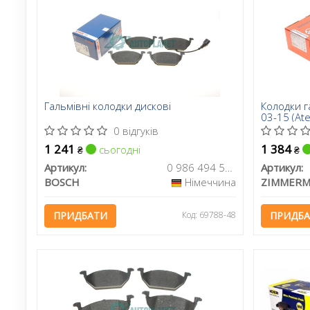
Гальмівні колодки дискові
Колодки г
03-15 (Ate
0 відгуків
1 241
1 384
сьогодні
₴
₴
Артикул:
0 986 494 524
Артикул:
BOSCH
Німеччина
ZIMMER
ПРИДБАТИ
Код: 69788-48
ПРИДБ