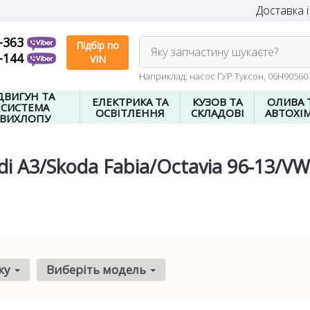
Доставка і
-363
Підбір по
Яку запчастину шукаєте?
-144
VIN
Наприклад: насос ГУР Туксон, 06H9056
ДВИГУН ТА
ЕЛЕКТРИКА ТА
КУЗОВ ТА
ОЛИВА 
СИСТЕМА
ОСВІТЛЕННЯ
СКЛАДОВІ
АВТОХІМ
ВИХЛОПУ
di A3/Skoda Fabia/Octavia 96-13/VW
ку
Виберіть модель