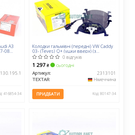
Audi A3
Колодки гальмівні (передні) VW Caddy
97-08
03- (Teves) Q+ (ушки вверх) (з
датчиком)
0 відгуків
1 297
сьогодні
₴
130.195.1
Артикул:
2313101
TEXTAR
Німеччина
д: 416854-34
ПРИДБАТИ
Код: 80147-34