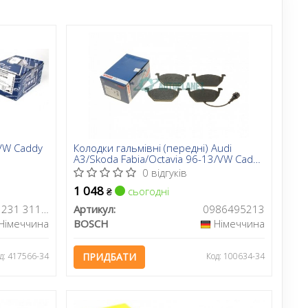
 VW Caddy
Колодки гальмівні (передні) Audi
A3/Skoda Fabia/Octavia 96-13/VW Caddy
04-15/Golf 97- (+датчик)
0 відгуків
1 048
сьогодні
₴
025 231 3119/PD
Артикул:
0986495213
Німеччина
BOSCH
Німеччина
д: 417566-34
ПРИДБАТИ
Код: 100634-34