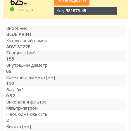
625
ПРИДБАТИ
₴
сьогодні
Код:
581878-48
Виробник
BLUE PRINT
Каталоговий номер
ADV182228
Товщина [мм]
155
Внутрішній діаметр
89
Зовнішній діаметр [мм]
152
Вага [кг]
0.32
Виконання фільтра
Фільтр-патрон
Необхідна кількість
2
Висота [мм]