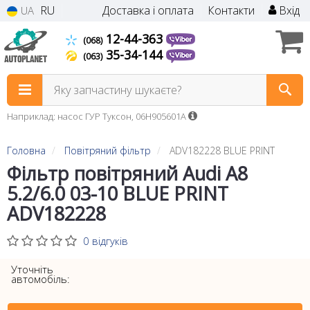
RU
Доставка і оплата
Контакти
Вхід
UA
12-44-363
(068)
35-34-144
(063)
Яку запчастину шукаєте?
Наприклад: насос ГУР Туксон, 06H905601A
Головна
Повітряний фільтр
ADV182228 BLUE PRINT
Фільтр повітряний Audi A8
5.2/6.0 03-10 BLUE PRINT
ADV182228
0 відгуків
Уточніть
автомобіль: