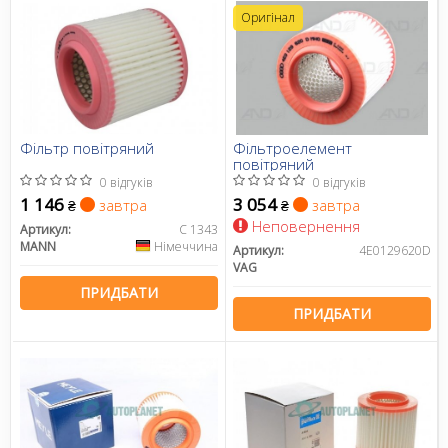
Оригінал
Фільтр повітряний
Фільтроелемент
повітряний
0 відгуків
0 відгуків
1 146
3 054
завтра
завтра
₴
₴
Неповернення
Артикул:
C 1343
MANN
Німеччина
Артикул:
4E0129620D
VAG
ПРИДБАТИ
ПРИДБАТИ